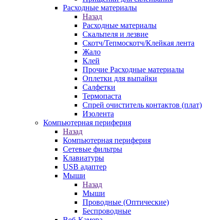
Расходные материалы
Назад
Расходные материалы
Скальпеля и лезвие
Скотч/Тепмоскотч/Клейкая лента
Жало
Клей
Прочие Расходные материалы
Оплетки для выпайки
Салфетки
Термопаста
Спрей очиститель контактов (плат)
Изолента
Компьютерная периферия
Назад
Компьютерная периферия
Сетевые фильтры
Клавиатуры
USB адаптер
Мыши
Назад
Мыши
Проводные (Оптические)
Беспроводные
Веб-Камера