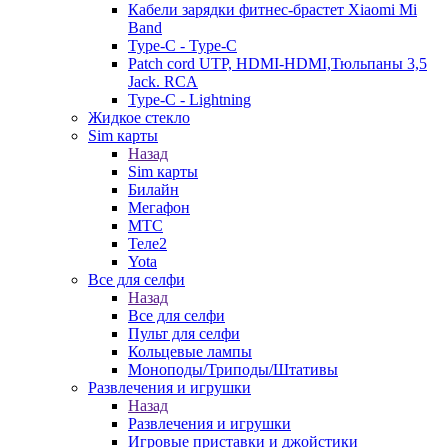
Кабели зарядки фитнес-брастет Xiaomi Mi
Band
Type-C - Type-C
Patch cord UTP, HDMI-HDMI,Тюльпаны 3,5
Jack. RCA
Type-C - Lightning
Жидкое стекло
Sim карты
Назад
Sim карты
Билайн
Мегафон
МТС
Теле2
Yota
Все для селфи
Назад
Все для селфи
Пульт для селфи
Кольцевые лампы
Моноподы/Триподы/Штативы
Развлечения и игрушки
Назад
Развлечения и игрушки
Игровые приставки и джойстики