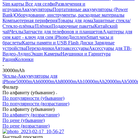
Sim карты
Все для селфи
Развлечения и
игрушки
Аккумуляторы
Портативные аккумуляторы (Power
Bank)
Оборудование, инструменты, расходные материалы
Компьютерная периферия
Товары для дома
Защитные стекла/
Стекло-плёнка/Плёнки
Подарочные пакеты
Китайский
чай
Чехлы
Запчасти для телефонов и планшетов
Адаптеры для
сим карт - ключ для сим iPhone
Дисплеи
Smart часы и
браслеты
Карты памяти и USB Flash Диски
Зарядные
устройства
Переходники
Автоаксессуары
Аксессуары для ТВ-
Видео-Аудио
Экшн Камеры
Наушники и Гарнитура
Рация
Колонки
-
30000mAh
Чехлы-Аккумуляторы для
iPhone
50000mAh
60000mAh
80000mAh
10000mAh
20000mAh
500
Фильтр
По алфавиту (убывание)
По популярности (убывание)
По популярности (возрастание)
По алфавиту (убывание)
По алфавиту (возрастание)
По цене (убывание)
По цене (возрастание)
Быстрый просмотр