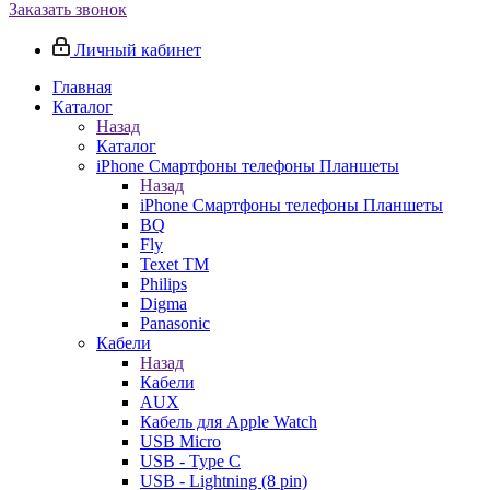
Заказать звонок
Личный кабинет
Главная
Каталог
Назад
Каталог
iPhone Смартфоны телефоны Планшеты
Назад
iPhone Смартфоны телефоны Планшеты
BQ
Fly
Texet TM
Philips
Digma
Panasonic
Кабели
Назад
Кабели
AUX
Кабель для Apple Watch
USB Micro
USB - Type C
USB - Lightning (8 pin)