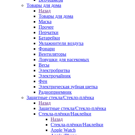
Товары для дома
Назад
Товары для дома
Маска
Прочее
Перчатки
Батарейки
Увлажнители воздуха
Фонари
Вентиляторы
Ловушки для насекомых
Весы
Электробритва
Электрочайник
Фен
Электрическая зубная щетка
Радиоприемник
Защитные стекла/Стекло-плёнка
Назад
Защитные стекла/Стекло-плёнка
Стекла-плёнки/Наклейки
Назад
Стекла-плёнки/Наклейки
Apple Watch