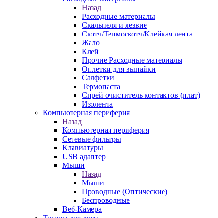
Назад
Расходные материалы
Скальпеля и лезвие
Скотч/Тепмоскотч/Клейкая лента
Жало
Клей
Прочие Расходные материалы
Оплетки для выпайки
Салфетки
Термопаста
Спрей очиститель контактов (плат)
Изолента
Компьютерная периферия
Назад
Компьютерная периферия
Сетевые фильтры
Клавиатуры
USB адаптер
Мыши
Назад
Мыши
Проводные (Оптические)
Беспроводные
Веб-Камера
Товары для дома