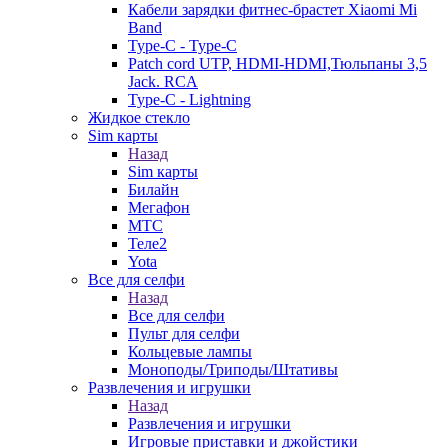
Кабели зарядки фитнес-брастет Xiaomi Mi
Band
Type-C - Type-C
Patch cord UTP, HDMI-HDMI,Тюльпаны 3,5
Jack. RCA
Type-C - Lightning
Жидкое стекло
Sim карты
Назад
Sim карты
Билайн
Мегафон
МТС
Теле2
Yota
Все для селфи
Назад
Все для селфи
Пульт для селфи
Кольцевые лампы
Моноподы/Триподы/Штативы
Развлечения и игрушки
Назад
Развлечения и игрушки
Игровые приставки и джойстики