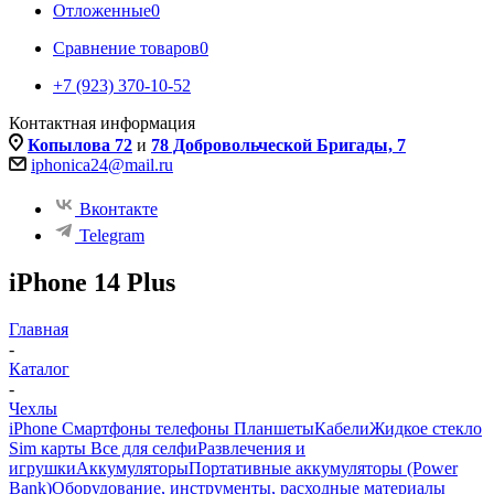
Отложенные
0
Сравнение товаров
0
+7 (923) 370-10-52
Контактная информация
Копылова 72
и
78 Добровольческой Бригады, 7
iphonica24@mail.ru
Вконтакте
Telegram
iPhone 14 Plus
Главная
-
Каталог
-
Чехлы
iPhone Смартфоны телефоны Планшеты
Кабели
Жидкое стекло
Sim карты
Все для селфи
Развлечения и
игрушки
Аккумуляторы
Портативные аккумуляторы (Power
Bank)
Оборудование, инструменты, расходные материалы