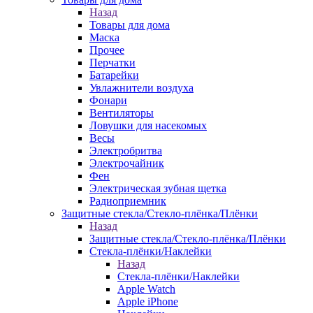
Назад
Товары для дома
Маска
Прочее
Перчатки
Батарейки
Увлажнители воздуха
Фонари
Вентиляторы
Ловушки для насекомых
Весы
Электробритва
Электрочайник
Фен
Электрическая зубная щетка
Радиоприемник
Защитные стекла/Стекло-плёнка/Плёнки
Назад
Защитные стекла/Стекло-плёнка/Плёнки
Стекла-плёнки/Наклейки
Назад
Стекла-плёнки/Наклейки
Apple Watch
Apple iPhone