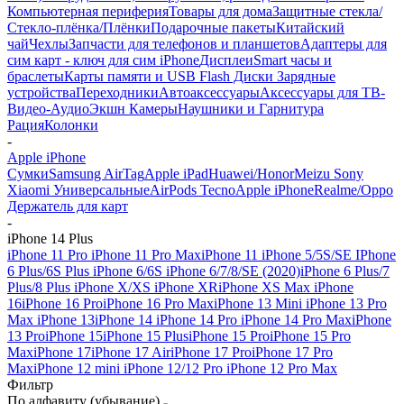
Компьютерная периферия
Товары для дома
Защитные стекла/
Стекло-плёнка/Плёнки
Подарочные пакеты
Китайский
чай
Чехлы
Запчасти для телефонов и планшетов
Адаптеры для
сим карт - ключ для сим iPhone
Дисплеи
Smart часы и
браслеты
Карты памяти и USB Flash Диски
Зарядные
устройства
Переходники
Автоаксессуары
Аксессуары для ТВ-
Видео-Аудио
Экшн Камеры
Наушники и Гарнитура
Рация
Колонки
-
Apple iPhone
Сумки
Samsung
AirTag
Apple iPad
Huawei/Honor
Meizu
Sony
Xiaomi
Универсальные
AirPods
Tecno
Apple iPhone
Realme/Oppo
Держатель для карт
-
iPhone 14 Plus
iPhone 11 Pro
iPhone 11 Pro Max
iPhone 11
iPhone 5/5S/SE
IPhone
6 Plus/6S Plus
iPhone 6/6S
iPhone 6/7/8/SE (2020)
iPhone 6 Plus/7
Plus/8 Plus
iPhone X/XS
iPhone XR
iPhone XS Max
iPhone
16
iPhone 16 Pro
iPhone 16 Pro Max
iPhone 13 Mini
iPhone 13 Pro
Max
iPhone 13
iPhone 14
iPhone 14 Pro
iPhone 14 Pro Max
iPhone
13 Pro
iPhone 15
iPhone 15 Plus
iPhone 15 Pro
iPhone 15 Pro
Max
iPhone 17
iPhone 17 Air
iPhone 17 Pro
iPhone 17 Pro
Max
iPhone 12 mini
iPhone 12/12 Pro
iPhone 12 Pro Max
Фильтр
По алфавиту (убывание)