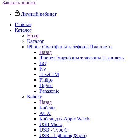
Заказать звонок
Личный кабинет
Главная
Каталог
Назад
Каталог
iPhone Смартфоны телефоны Планшеты
Назад
iPhone Смартфоны телефоны Планшеты
BQ
Fly
Texet TM
Philips
Digma
Panasonic
Кабели
Назад
Кабели
AUX
Кабель для Apple Watch
USB Micro
USB - Type C
USB - Lightning (8 pin)