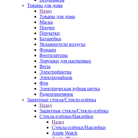
Товары для дома
Назад
Товары для дома
Маска
Прочее
Перчатки
Батарейки
Увлажнители воздуха
Фонари
Вентиляторы
Ловушки для насекомых
Весы
Электробритва
Электрочайник
Фен
Электрическая зубная щетка
Радиоприемник
Защитные стекла/Стекло-плёнка
Назад
Защитные стекла/Стекло-плёнка
Стекла-плёнки/Наклейки
Назад
Стекла-плёнки/Наклейки
Apple Watch