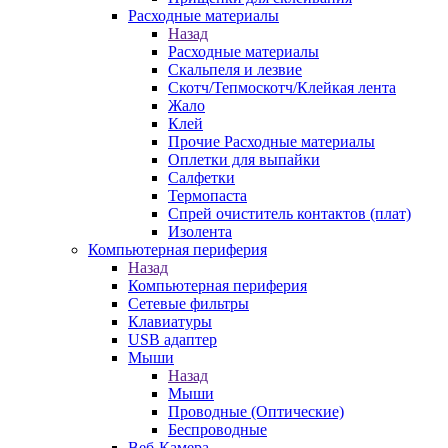
Расходные материалы
Назад
Расходные материалы
Скальпеля и лезвие
Скотч/Тепмоскотч/Клейкая лента
Жало
Клей
Прочие Расходные материалы
Оплетки для выпайки
Салфетки
Термопаста
Спрей очиститель контактов (плат)
Изолента
Компьютерная периферия
Назад
Компьютерная периферия
Сетевые фильтры
Клавиатуры
USB адаптер
Мыши
Назад
Мыши
Проводные (Оптические)
Беспроводные
Веб-Камера