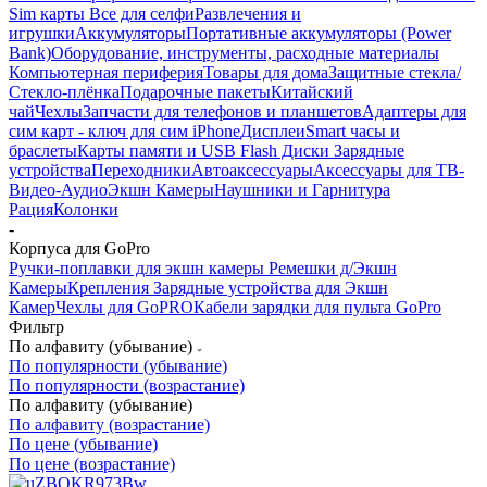
Sim карты
Все для селфи
Развлечения и
игрушки
Аккумуляторы
Портативные аккумуляторы (Power
Bank)
Оборудование, инструменты, расходные материалы
Компьютерная периферия
Товары для дома
Защитные стекла/
Стекло-плёнка
Подарочные пакеты
Китайский
чай
Чехлы
Запчасти для телефонов и планшетов
Адаптеры для
сим карт - ключ для сим iPhone
Дисплеи
Smart часы и
браслеты
Карты памяти и USB Flash Диски
Зарядные
устройства
Переходники
Автоаксессуары
Аксессуары для ТВ-
Видео-Аудио
Экшн Камеры
Наушники и Гарнитура
Рация
Колонки
-
Корпуса для GoPro
Ручки-поплавки для экшн камеры
Ремешки д/Экшн
Камеры
Крепления
Зарядные устройства для Экшн
Камер
Чехлы для GoPRO
Кабели зарядки для пульта GoPro
Фильтр
По алфавиту (убывание)
По популярности (убывание)
По популярности (возрастание)
По алфавиту (убывание)
По алфавиту (возрастание)
По цене (убывание)
По цене (возрастание)