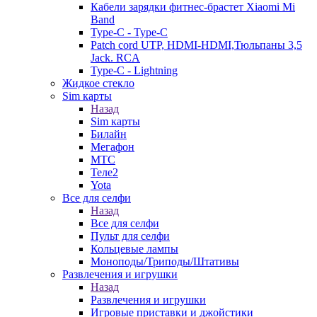
Кабели зарядки фитнес-брастет Xiaomi Mi
Band
Type-C - Type-C
Patch cord UTP, HDMI-HDMI,Тюльпаны 3,5
Jack. RCA
Type-C - Lightning
Жидкое стекло
Sim карты
Назад
Sim карты
Билайн
Мегафон
МТС
Теле2
Yota
Все для селфи
Назад
Все для селфи
Пульт для селфи
Кольцевые лампы
Моноподы/Триподы/Штативы
Развлечения и игрушки
Назад
Развлечения и игрушки
Игровые приставки и джойстики