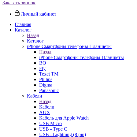
Заказать звонок
Личный кабинет
Главная
Каталог
Назад
Каталог
iPhone Смартфоны телефоны Планшеты
Назад
iPhone Смартфоны телефоны Планшеты
BQ
Fly
Texet TM
Philips
Digma
Panasonic
Кабели
Назад
Кабели
AUX
Кабель для Apple Watch
USB Micro
USB - Type C
USB - Lightning (8 pin)