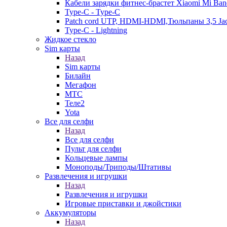
Кабели зарядки фитнес-брастет Xiaomi Mi Ban
Type-C - Type-C
Patch cord UTP, HDMI-HDMI,Тюльпаны 3,5 Ja
Type-C - Lightning
Жидкое стекло
Sim карты
Назад
Sim карты
Билайн
Мегафон
МТС
Теле2
Yota
Все для селфи
Назад
Все для селфи
Пульт для селфи
Кольцевые лампы
Моноподы/Триподы/Штативы
Развлечения и игрушки
Назад
Развлечения и игрушки
Игровые приставки и джойстики
Аккумуляторы
Назад