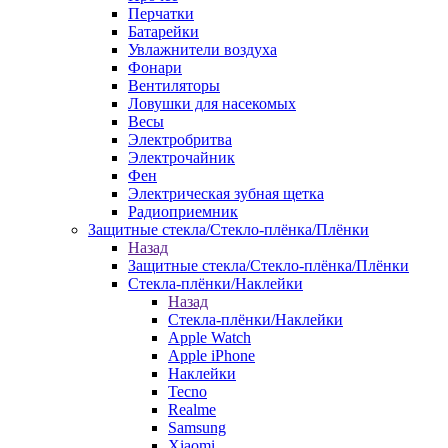
Перчатки
Батарейки
Увлажнители воздуха
Фонари
Вентиляторы
Ловушки для насекомых
Весы
Электробритва
Электрочайник
Фен
Электрическая зубная щетка
Радиоприемник
Защитные стекла/Стекло-плёнка/Плёнки
Назад
Защитные стекла/Стекло-плёнка/Плёнки
Стекла-плёнки/Наклейки
Назад
Стекла-плёнки/Наклейки
Apple Watch
Apple iPhone
Наклейки
Tecno
Realme
Samsung
Xiaomi