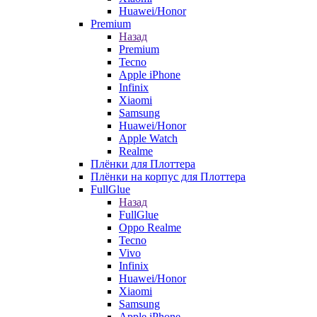
Huawei/Honor
Premium
Назад
Premium
Tecno
Apple iPhone
Infinix
Xiaomi
Samsung
Huawei/Honor
Apple Watch
Realme
Плёнки для Плоттера
Плёнки на корпус для Плоттера
FullGlue
Назад
FullGlue
Oppo Realme
Tecno
Vivo
Infinix
Huawei/Honor
Xiaomi
Samsung
Apple iPhone