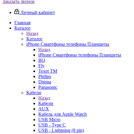
Заказать звонок
Личный кабинет
Главная
Каталог
Назад
Каталог
iPhone Смартфоны телефоны Планшеты
Назад
iPhone Смартфоны телефоны Планшеты
BQ
Fly
Texet TM
Philips
Digma
Panasonic
Кабели
Назад
Кабели
AUX
Кабель для Apple Watch
USB Micro
USB - Type C
USB - Lightning (8 pin)