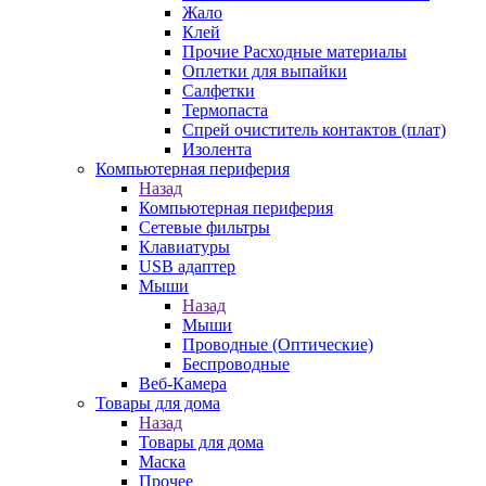
Жало
Клей
Прочие Расходные материалы
Оплетки для выпайки
Салфетки
Термопаста
Спрей очиститель контактов (плат)
Изолента
Компьютерная периферия
Назад
Компьютерная периферия
Сетевые фильтры
Клавиатуры
USB адаптер
Мыши
Назад
Мыши
Проводные (Оптические)
Беспроводные
Веб-Камера
Товары для дома
Назад
Товары для дома
Маска
Прочее