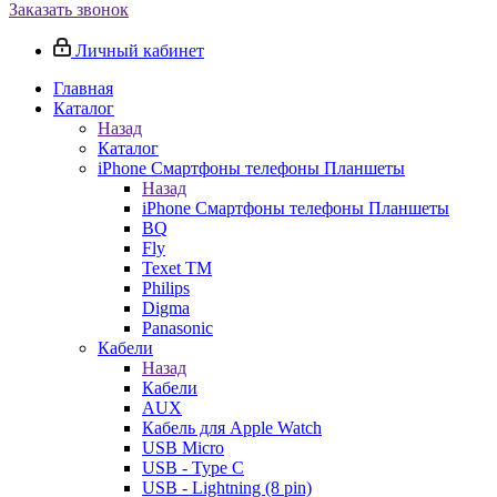
Заказать звонок
Личный кабинет
Главная
Каталог
Назад
Каталог
iPhone Смартфоны телефоны Планшеты
Назад
iPhone Смартфоны телефоны Планшеты
BQ
Fly
Texet TM
Philips
Digma
Panasonic
Кабели
Назад
Кабели
AUX
Кабель для Apple Watch
USB Micro
USB - Type C
USB - Lightning (8 pin)