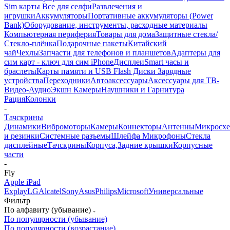
Sim карты
Все для селфи
Развлечения и
игрушки
Аккумуляторы
Портативные аккумуляторы (Power
Bank)
Оборудование, инструменты, расходные материалы
Компьютерная периферия
Товары для дома
Защитные стекла/
Стекло-плёнка
Подарочные пакеты
Китайский
чай
Чехлы
Запчасти для телефонов и планшетов
Адаптеры для
сим карт - ключ для сим iPhone
Дисплеи
Smart часы и
браслеты
Карты памяти и USB Flash Диски
Зарядные
устройства
Переходники
Автоаксессуары
Аксессуары для ТВ-
Видео-Аудио
Экшн Камеры
Наушники и Гарнитура
Рация
Колонки
-
Тачскрины
Динамики
Вибромоторы
Камеры
Коннекторы
Антенны
Микросх
и резинки
Системные разъемы
Шлейфа
Микрофоны
Стекла
дисплейные
Тачскрины
Корпуса,Задние крышки
Корпусные
части
-
Fly
Apple iPad
Explay
LG
Alcatel
Sony
Asus
Philips
Microsoft
Универсальные
Фильтр
По алфавиту (убывание)
По популярности (убывание)
По популярности (возрастание)