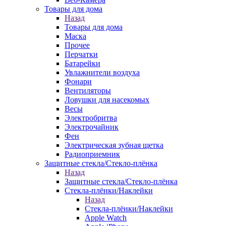
Товары для дома
Назад
Товары для дома
Маска
Прочее
Перчатки
Батарейки
Увлажнители воздуха
Фонари
Вентиляторы
Ловушки для насекомых
Весы
Электробритва
Электрочайник
Фен
Электрическая зубная щетка
Радиоприемник
Защитные стекла/Стекло-плёнка
Назад
Защитные стекла/Стекло-плёнка
Стекла-плёнки/Наклейки
Назад
Стекла-плёнки/Наклейки
Apple Watch