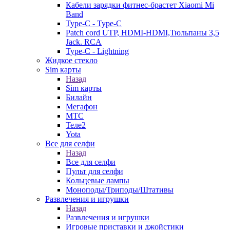
Кабели зарядки фитнес-брастет Xiaomi Mi
Band
Type-C - Type-C
Patch cord UTP, HDMI-HDMI,Тюльпаны 3,5
Jack. RCA
Type-C - Lightning
Жидкое стекло
Sim карты
Назад
Sim карты
Билайн
Мегафон
МТС
Теле2
Yota
Все для селфи
Назад
Все для селфи
Пульт для селфи
Кольцевые лампы
Моноподы/Триподы/Штативы
Развлечения и игрушки
Назад
Развлечения и игрушки
Игровые приставки и джойстики