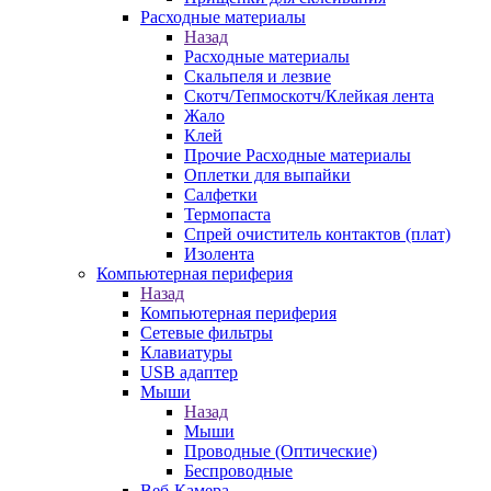
Расходные материалы
Назад
Расходные материалы
Скальпеля и лезвие
Скотч/Тепмоскотч/Клейкая лента
Жало
Клей
Прочие Расходные материалы
Оплетки для выпайки
Салфетки
Термопаста
Спрей очиститель контактов (плат)
Изолента
Компьютерная периферия
Назад
Компьютерная периферия
Сетевые фильтры
Клавиатуры
USB адаптер
Мыши
Назад
Мыши
Проводные (Оптические)
Беспроводные
Веб-Камера