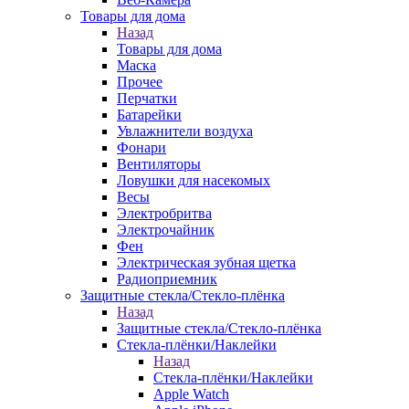
Товары для дома
Назад
Товары для дома
Маска
Прочее
Перчатки
Батарейки
Увлажнители воздуха
Фонари
Вентиляторы
Ловушки для насекомых
Весы
Электробритва
Электрочайник
Фен
Электрическая зубная щетка
Радиоприемник
Защитные стекла/Стекло-плёнка
Назад
Защитные стекла/Стекло-плёнка
Стекла-плёнки/Наклейки
Назад
Стекла-плёнки/Наклейки
Apple Watch