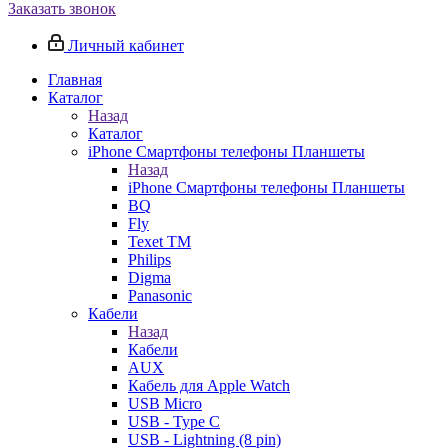
Заказать звонок
Личный кабинет
Главная
Каталог
Назад
Каталог
iPhone Смартфоны телефоны Планшеты
Назад
iPhone Смартфоны телефоны Планшеты
BQ
Fly
Texet TM
Philips
Digma
Panasonic
Кабели
Назад
Кабели
AUX
Кабель для Apple Watch
USB Micro
USB - Type C
USB - Lightning (8 pin)