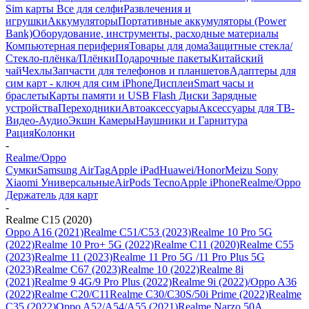
Sim карты
Все для селфи
Развлечения и
игрушки
Аккумуляторы
Портативные аккумуляторы (Power
Bank)
Оборудование, инструменты, расходные материалы
Компьютерная периферия
Товары для дома
Защитные стекла/
Стекло-плёнка/Плёнки
Подарочные пакеты
Китайский
чай
Чехлы
Запчасти для телефонов и планшетов
Адаптеры для
сим карт - ключ для сим iPhone
Дисплеи
Smart часы и
браслеты
Карты памяти и USB Flash Диски
Зарядные
устройства
Переходники
Автоаксессуары
Аксессуары для ТВ-
Видео-Аудио
Экшн Камеры
Наушники и Гарнитура
Рация
Колонки
-
Realme/Oppo
Сумки
Samsung
AirTag
Apple iPad
Huawei/Honor
Meizu
Sony
Xiaomi
Универсальные
AirPods
Tecno
Apple iPhone
Realme/Oppo
Держатель для карт
-
Realme C15 (2020)
Oppo A16 (2021)
Realme C51/C53 (2023)
Realme 10 Pro 5G
(2022)
Realme 10 Pro+ 5G (2022)
Realme C11 (2020)
Realme C55
(2023)
Realme 11 (2023)
Realme 11 Pro 5G /11 Pro Plus 5G
(2023)
Realme C67 (2023)
Realme 10 (2022)
Realme 8i
(2021)
Realme 9 4G/9 Pro Plus (2022)
Realme 9i (2022)/Oppo A36
(2022)
Realme C20/C11
Realme C30/C30S/50i Prime (2022)
Realme
C35 (2022)
Oppo A52/A54/A55 (2021)
Realme Narzo 50A