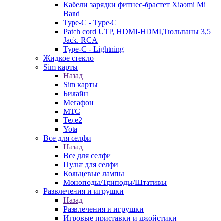
Кабели зарядки фитнес-брастет Xiaomi Mi
Band
Type-C - Type-C
Patch cord UTP, HDMI-HDMI,Тюльпаны 3,5
Jack. RCA
Type-C - Lightning
Жидкое стекло
Sim карты
Назад
Sim карты
Билайн
Мегафон
МТС
Теле2
Yota
Все для селфи
Назад
Все для селфи
Пульт для селфи
Кольцевые лампы
Моноподы/Триподы/Штативы
Развлечения и игрушки
Назад
Развлечения и игрушки
Игровые приставки и джойстики