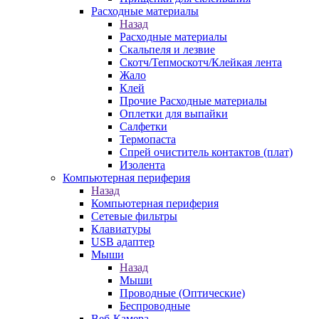
Расходные материалы
Назад
Расходные материалы
Скальпеля и лезвие
Скотч/Тепмоскотч/Клейкая лента
Жало
Клей
Прочие Расходные материалы
Оплетки для выпайки
Салфетки
Термопаста
Спрей очиститель контактов (плат)
Изолента
Компьютерная периферия
Назад
Компьютерная периферия
Сетевые фильтры
Клавиатуры
USB адаптер
Мыши
Назад
Мыши
Проводные (Оптические)
Беспроводные
Веб-Камера