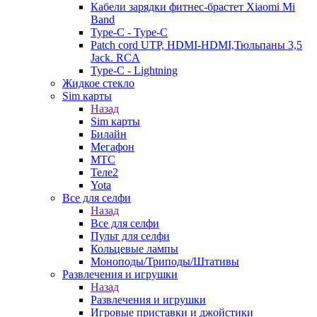
Кабели зарядки фитнес-брастет Xiaomi Mi
Band
Type-C - Type-C
Patch cord UTP, HDMI-HDMI,Тюльпаны 3,5
Jack. RCA
Type-C - Lightning
Жидкое стекло
Sim карты
Назад
Sim карты
Билайн
Мегафон
МТС
Теле2
Yota
Все для селфи
Назад
Все для селфи
Пульт для селфи
Кольцевые лампы
Моноподы/Триподы/Штативы
Развлечения и игрушки
Назад
Развлечения и игрушки
Игровые приставки и джойстики