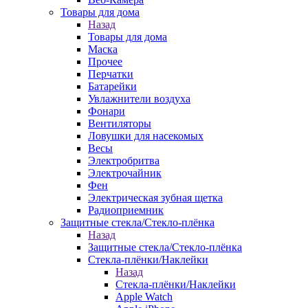
Товары для дома
Назад
Товары для дома
Маска
Прочее
Перчатки
Батарейки
Увлажнители воздуха
Фонари
Вентиляторы
Ловушки для насекомых
Весы
Электробритва
Электрочайник
Фен
Электрическая зубная щетка
Радиоприемник
Защитные стекла/Стекло-плёнка
Назад
Защитные стекла/Стекло-плёнка
Стекла-плёнки/Наклейки
Назад
Стекла-плёнки/Наклейки
Apple Watch