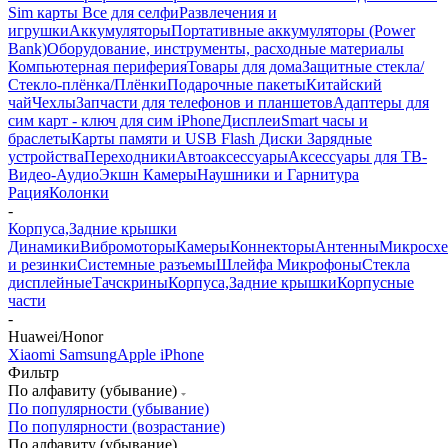
Sim карты
Все для селфи
Развлечения и
игрушки
Аккумуляторы
Портативные аккумуляторы (Power
Bank)
Оборудование, инструменты, расходные материалы
Компьютерная периферия
Товары для дома
Защитные стекла/
Стекло-плёнка/Плёнки
Подарочные пакеты
Китайский
чай
Чехлы
Запчасти для телефонов и планшетов
Адаптеры для
сим карт - ключ для сим iPhone
Дисплеи
Smart часы и
браслеты
Карты памяти и USB Flash Диски
Зарядные
устройства
Переходники
Автоаксессуары
Аксессуары для ТВ-
Видео-Аудио
Экшн Камеры
Наушники и Гарнитура
Рация
Колонки
-
Корпуса,Задние крышки
Динамики
Вибромоторы
Камеры
Коннекторы
Антенны
Микросх
и резинки
Системные разъемы
Шлейфа
Микрофоны
Стекла
дисплейные
Тачскрины
Корпуса,Задние крышки
Корпусные
части
-
Huawei/Honor
Xiaomi
Samsung
Apple iPhone
Фильтр
По алфавиту (убывание)
По популярности (убывание)
По популярности (возрастание)
По алфавиту (убывание)