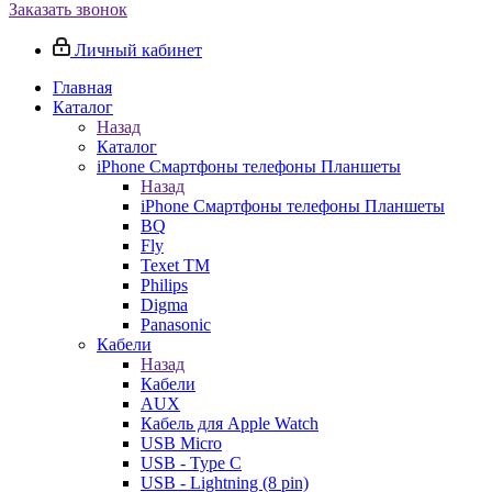
Заказать звонок
Личный кабинет
Главная
Каталог
Назад
Каталог
iPhone Смартфоны телефоны Планшеты
Назад
iPhone Смартфоны телефоны Планшеты
BQ
Fly
Texet TM
Philips
Digma
Panasonic
Кабели
Назад
Кабели
AUX
Кабель для Apple Watch
USB Micro
USB - Type C
USB - Lightning (8 pin)