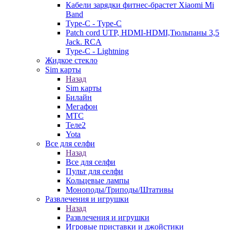
Кабели зарядки фитнес-брастет Xiaomi Mi
Band
Type-C - Type-C
Patch cord UTP, HDMI-HDMI,Тюльпаны 3,5
Jack. RCA
Type-C - Lightning
Жидкое стекло
Sim карты
Назад
Sim карты
Билайн
Мегафон
МТС
Теле2
Yota
Все для селфи
Назад
Все для селфи
Пульт для селфи
Кольцевые лампы
Моноподы/Триподы/Штативы
Развлечения и игрушки
Назад
Развлечения и игрушки
Игровые приставки и джойстики