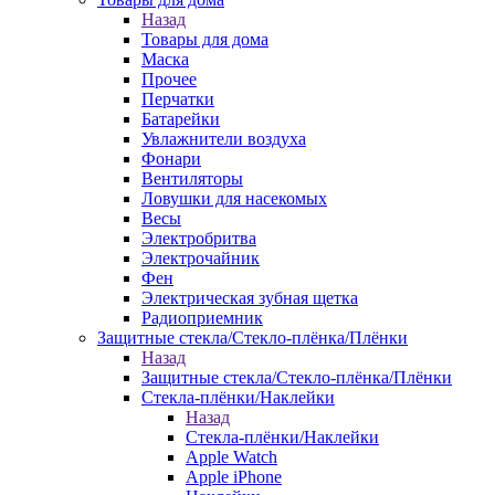
Назад
Товары для дома
Маска
Прочее
Перчатки
Батарейки
Увлажнители воздуха
Фонари
Вентиляторы
Ловушки для насекомых
Весы
Электробритва
Электрочайник
Фен
Электрическая зубная щетка
Радиоприемник
Защитные стекла/Стекло-плёнка/Плёнки
Назад
Защитные стекла/Стекло-плёнка/Плёнки
Стекла-плёнки/Наклейки
Назад
Стекла-плёнки/Наклейки
Apple Watch
Apple iPhone