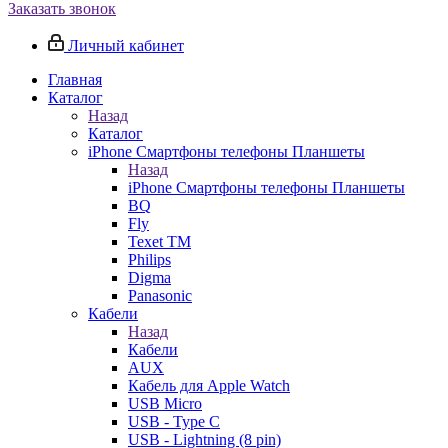
Заказать звонок
Личный кабинет
Главная
Каталог
Назад
Каталог
iPhone Смартфоны телефоны Планшеты
Назад
iPhone Смартфоны телефоны Планшеты
BQ
Fly
Texet TM
Philips
Digma
Panasonic
Кабели
Назад
Кабели
AUX
Кабель для Apple Watch
USB Micro
USB - Type C
USB - Lightning (8 pin)