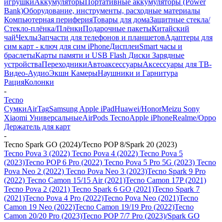
игрушки
Аккумуляторы
Портативные аккумуляторы (Power
Bank)
Оборудование, инструменты, расходные материалы
Компьютерная периферия
Товары для дома
Защитные стекла/
Стекло-плёнка/Плёнки
Подарочные пакеты
Китайский
чай
Чехлы
Запчасти для телефонов и планшетов
Адаптеры для
сим карт - ключ для сим iPhone
Дисплеи
Smart часы и
браслеты
Карты памяти и USB Flash Диски
Зарядные
устройства
Переходники
Автоаксессуары
Аксессуары для ТВ-
Видео-Аудио
Экшн Камеры
Наушники и Гарнитура
Рация
Колонки
-
Tecno
Сумки
AirTag
Samsung
Apple iPad
Huawei/Honor
Meizu
Sony
Xiaomi
Универсальные
AirPods
Tecno
Apple iPhone
Realme/Oppo
Держатель для карт
-
Tecno Spark GO (2024)/Tecno POP 8/Spark 20 (2023)
Tecno Pova 3 (2022)
Tecno Pova 4 (2022)
Tecno Pova 5
(2023)
Tecno POP 6 Pro (2022)
Tecno Pova 5 Pro 5G (2023)
Tecno
Pova Neo 2 (2022)
Tecno Pova Neo 3 (2023)
Tecno Spark 9 Pro
(2022)
Tecno Camon 15/15 Air (2021)
Tecno Camon 17P (2021)
Tecno Pova 2 (2021)
Tecno Spark 6 GO (2021)
Tecno Spark 7
(2021)
Tecno Pova 4 Pro (2022)
Tecno Pova Neo (2021)
Tecno
Camon 19 Neo (2022)
Tecno Camon 19/19 Pro (2022)
Tecno
Camon 20/20 Pro (2023)
Tecno POP 7/7 Pro (2023)/Spark GO