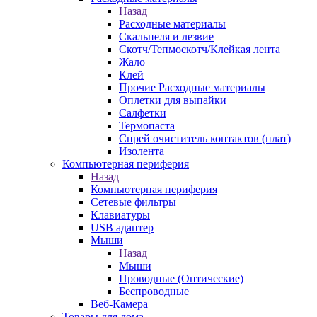
Назад
Расходные материалы
Скальпеля и лезвие
Скотч/Тепмоскотч/Клейкая лента
Жало
Клей
Прочие Расходные материалы
Оплетки для выпайки
Салфетки
Термопаста
Спрей очиститель контактов (плат)
Изолента
Компьютерная периферия
Назад
Компьютерная периферия
Сетевые фильтры
Клавиатуры
USB адаптер
Мыши
Назад
Мыши
Проводные (Оптические)
Беспроводные
Веб-Камера
Товары для дома