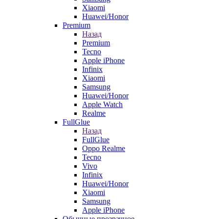
Xiaomi
Huawei/Honor
Premium
Назад
Premium
Tecno
Apple iPhone
Infinix
Xiaomi
Samsung
Huawei/Honor
Apple Watch
Realme
FullGlue
Назад
FullGlue
Oppo Realme
Tecno
Vivo
Infinix
Huawei/Honor
Xiaomi
Samsung
Apple iPhone
Обычные прозрачное