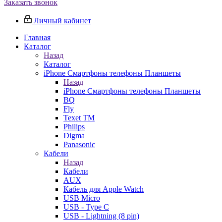
Заказать звонок
Личный кабинет
Главная
Каталог
Назад
Каталог
iPhone Смартфоны телефоны Планшеты
Назад
iPhone Смартфоны телефоны Планшеты
BQ
Fly
Texet TM
Philips
Digma
Panasonic
Кабели
Назад
Кабели
AUX
Кабель для Apple Watch
USB Micro
USB - Type C
USB - Lightning (8 pin)