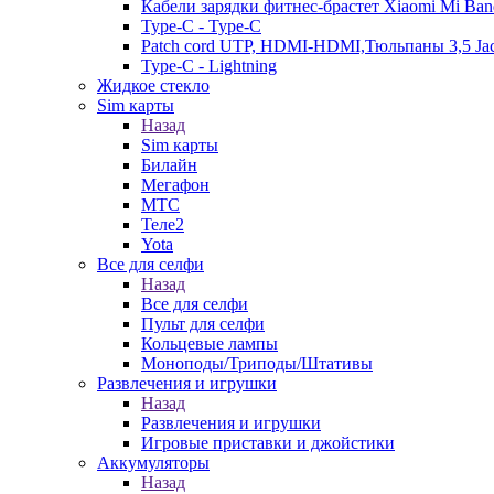
Кабели зарядки фитнес-брастет Xiaomi Mi Ban
Type-C - Type-C
Patch cord UTP, HDMI-HDMI,Тюльпаны 3,5 Ja
Type-C - Lightning
Жидкое стекло
Sim карты
Назад
Sim карты
Билайн
Мегафон
МТС
Теле2
Yota
Все для селфи
Назад
Все для селфи
Пульт для селфи
Кольцевые лампы
Моноподы/Триподы/Штативы
Развлечения и игрушки
Назад
Развлечения и игрушки
Игровые приставки и джойстики
Аккумуляторы
Назад