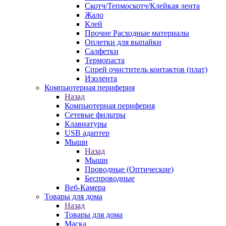
Скотч/Тепмоскотч/Клейкая лента
Жало
Клей
Прочие Расходные материалы
Оплетки для выпайки
Салфетки
Термопаста
Спрей очиститель контактов (плат)
Изолента
Компьютерная периферия
Назад
Компьютерная периферия
Сетевые фильтры
Клавиатуры
USB адаптер
Мыши
Назад
Мыши
Проводные (Оптические)
Беспроводные
Веб-Камера
Товары для дома
Назад
Товары для дома
Маска