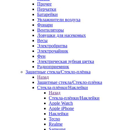
Прочее
Перчатки
Батарейки
Увлажнители воздуха
Фонари
Вентиляторы
Ловушки для насекомых
Весы
Электробритва
Электрочайник
Фен
Электрическая зубная щетка
Радиоприемник
Защитные стекла/Стекло-плёнка
Назад
Защитные стекла/Стекло-плёнка
Стекла-плёнки/Наклейки
Назад
Стекла-плёнки/Наклейки
Apple Watch
Apple iPhone
Наклейки
Tecno
Realme
Samsung