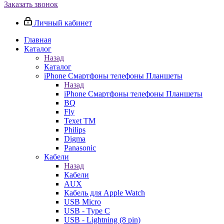
Заказать звонок
Личный кабинет
Главная
Каталог
Назад
Каталог
iPhone Смартфоны телефоны Планшеты
Назад
iPhone Смартфоны телефоны Планшеты
BQ
Fly
Texet TM
Philips
Digma
Panasonic
Кабели
Назад
Кабели
AUX
Кабель для Apple Watch
USB Micro
USB - Type C
USB - Lightning (8 pin)