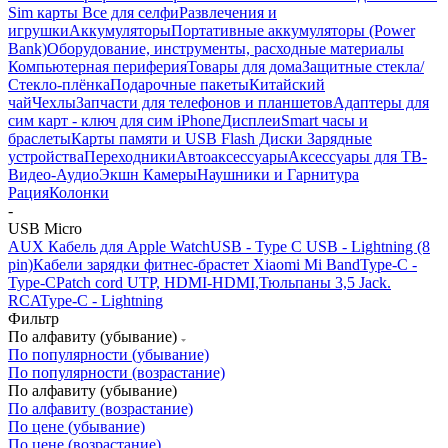
Sim карты
Все для селфи
Развлечения и
игрушки
Аккумуляторы
Портативные аккумуляторы (Power
Bank)
Оборудование, инструменты, расходные материалы
Компьютерная периферия
Товары для дома
Защитные стекла/
Стекло-плёнка
Подарочные пакеты
Китайский
чай
Чехлы
Запчасти для телефонов и планшетов
Адаптеры для
сим карт - ключ для сим iPhone
Дисплеи
Smart часы и
браслеты
Карты памяти и USB Flash Диски
Зарядные
устройства
Переходники
Автоаксессуары
Аксессуары для ТВ-
Видео-Аудио
Экшн Камеры
Наушники и Гарнитура
Рация
Колонки
-
USB Micro
AUX
Кабель для Apple Watch
USB - Type C
USB - Lightning (8
pin)
Кабели зарядки фитнес-брастет Xiaomi Mi Band
Type-C -
Type-C
Patch cord UTP, HDMI-HDMI,Тюльпаны 3,5 Jack.
RCA
Type-C - Lightning
Фильтр
По алфавиту (убывание)
По популярности (убывание)
По популярности (возрастание)
По алфавиту (убывание)
По алфавиту (возрастание)
По цене (убывание)
По цене (возрастание)