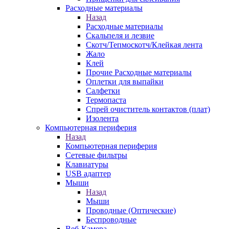
Расходные материалы
Назад
Расходные материалы
Скальпеля и лезвие
Скотч/Тепмоскотч/Клейкая лента
Жало
Клей
Прочие Расходные материалы
Оплетки для выпайки
Салфетки
Термопаста
Спрей очиститель контактов (плат)
Изолента
Компьютерная периферия
Назад
Компьютерная периферия
Сетевые фильтры
Клавиатуры
USB адаптер
Мыши
Назад
Мыши
Проводные (Оптические)
Беспроводные
Веб-Камера