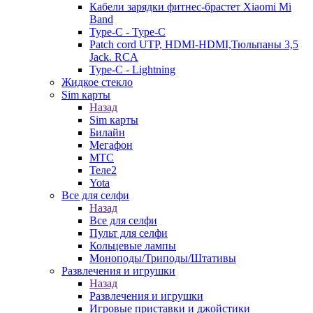
Кабели зарядки фитнес-брастет Xiaomi Mi
Band
Type-C - Type-C
Patch cord UTP, HDMI-HDMI,Тюльпаны 3,5
Jack. RCA
Type-C - Lightning
Жидкое стекло
Sim карты
Назад
Sim карты
Билайн
Мегафон
МТС
Теле2
Yota
Все для селфи
Назад
Все для селфи
Пульт для селфи
Кольцевые лампы
Моноподы/Триподы/Штативы
Развлечения и игрушки
Назад
Развлечения и игрушки
Игровые приставки и джойстики