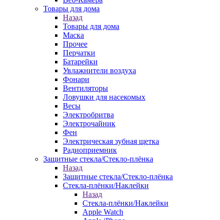
Товары для дома
Назад
Товары для дома
Маска
Прочее
Перчатки
Батарейки
Увлажнители воздуха
Фонари
Вентиляторы
Ловушки для насекомых
Весы
Электробритва
Электрочайник
Фен
Электрическая зубная щетка
Радиоприемник
Защитные стекла/Стекло-плёнка
Назад
Защитные стекла/Стекло-плёнка
Стекла-плёнки/Наклейки
Назад
Стекла-плёнки/Наклейки
Apple Watch