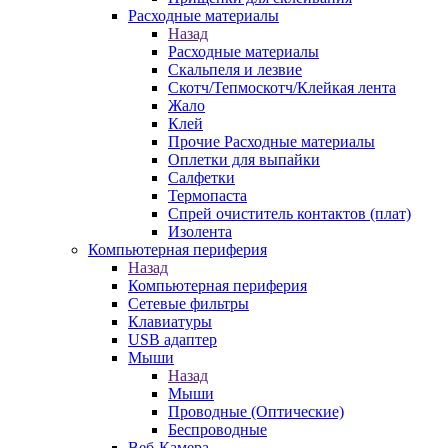
Расходные материалы
Назад
Расходные материалы
Скальпеля и лезвие
Скотч/Тепмоскотч/Клейкая лента
Жало
Клей
Прочие Расходные материалы
Оплетки для выпайки
Салфетки
Термопаста
Спрей очиститель контактов (плат)
Изолента
Компьютерная периферия
Назад
Компьютерная периферия
Сетевые фильтры
Клавиатуры
USB адаптер
Мыши
Назад
Мыши
Проводные (Оптические)
Беспроводные
Веб-Камера