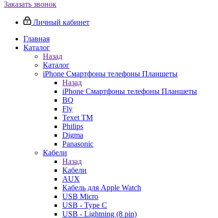
Заказать звонок
Личный кабинет
Главная
Каталог
Назад
Каталог
iPhone Смартфоны телефоны Планшеты
Назад
iPhone Смартфоны телефоны Планшеты
BQ
Fly
Texet TM
Philips
Digma
Panasonic
Кабели
Назад
Кабели
AUX
Кабель для Apple Watch
USB Micro
USB - Type C
USB - Lightning (8 pin)