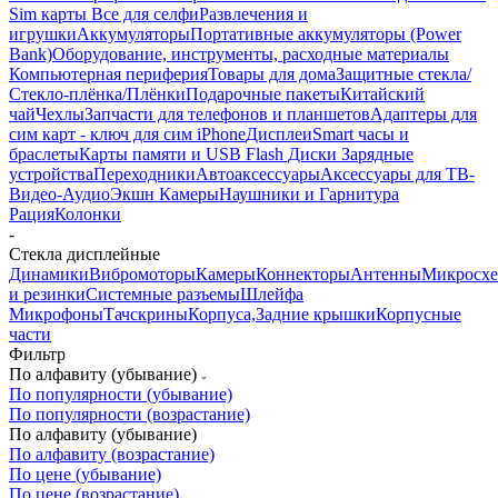
Sim карты
Все для селфи
Развлечения и
игрушки
Аккумуляторы
Портативные аккумуляторы (Power
Bank)
Оборудование, инструменты, расходные материалы
Компьютерная периферия
Товары для дома
Защитные стекла/
Стекло-плёнка/Плёнки
Подарочные пакеты
Китайский
чай
Чехлы
Запчасти для телефонов и планшетов
Адаптеры для
сим карт - ключ для сим iPhone
Дисплеи
Smart часы и
браслеты
Карты памяти и USB Flash Диски
Зарядные
устройства
Переходники
Автоаксессуары
Аксессуары для ТВ-
Видео-Аудио
Экшн Камеры
Наушники и Гарнитура
Рация
Колонки
-
Стекла дисплейные
Динамики
Вибромоторы
Камеры
Коннекторы
Антенны
Микросх
и резинки
Системные разъемы
Шлейфа
Микрофоны
Тачскрины
Корпуса,Задние крышки
Корпусные
части
Фильтр
По алфавиту (убывание)
По популярности (убывание)
По популярности (возрастание)
По алфавиту (убывание)
По алфавиту (возрастание)
По цене (убывание)
По цене (возрастание)