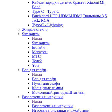
Кабели зарядки фитнес-брастет Xiaomi Mi
Band
Type-C - Type-C
Patch cord UTP, HDMI-HDMI,Тюльпаны 3,5
Jack. RCA
Type-C - Lightning
Жидкое стекло
Sim карты
Назад
Sim карты
Билайн
Мегафон
МТС
Теле2
Yota
Все для селфи
Назад
Все для селфи
Пульт для селфи
Кольцевые лампы
Моноподы/Триподы/Штативы
Развлечения и игрушки
Назад
Развлечения и игрушки
Игровые приставки и джойстики