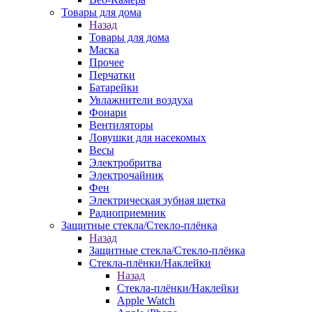
Товары для дома
Назад
Товары для дома
Маска
Прочее
Перчатки
Батарейки
Увлажнители воздуха
Фонари
Вентиляторы
Ловушки для насекомых
Весы
Электробритва
Электрочайник
Фен
Электрическая зубная щетка
Радиоприемник
Защитные стекла/Стекло-плёнка
Назад
Защитные стекла/Стекло-плёнка
Стекла-плёнки/Наклейки
Назад
Стекла-плёнки/Наклейки
Apple Watch