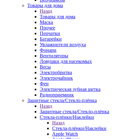
Товары для дома
Назад
Товары для дома
Маска
Прочее
Перчатки
Батарейки
Увлажнители воздуха
Фонари
Вентиляторы
Ловушки для насекомых
Весы
Электробритва
Электрочайник
Фен
Электрическая зубная щетка
Радиоприемник
Защитные стекла/Стекло-плёнка
Назад
Защитные стекла/Стекло-плёнка
Стекла-плёнки/Наклейки
Назад
Стекла-плёнки/Наклейки
Apple Watch