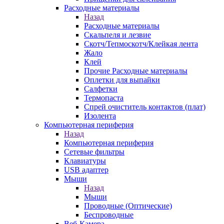
Расходные материалы
Назад
Расходные материалы
Скальпеля и лезвие
Скотч/Тепмоскотч/Клейкая лента
Жало
Клей
Прочие Расходные материалы
Оплетки для выпайки
Салфетки
Термопаста
Спрей очиститель контактов (плат)
Изолента
Компьютерная периферия
Назад
Компьютерная периферия
Сетевые фильтры
Клавиатуры
USB адаптер
Мыши
Назад
Мыши
Проводные (Оптические)
Беспроводные
Веб-Камера