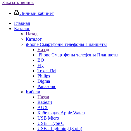
Заказать звонок
Личный кабинет
Главная
Каталог
Назад
Каталог
iPhone Смартфоны телефоны Планшеты
Назад
iPhone Смартфоны телефоны Планшеты
BQ
Fly
Texet TM
Philips
Digma
Panasonic
Кабели
Назад
Кабели
AUX
Кабель для Apple Watch
USB Micro
USB - Type C
USB - Lightning (8 pin)