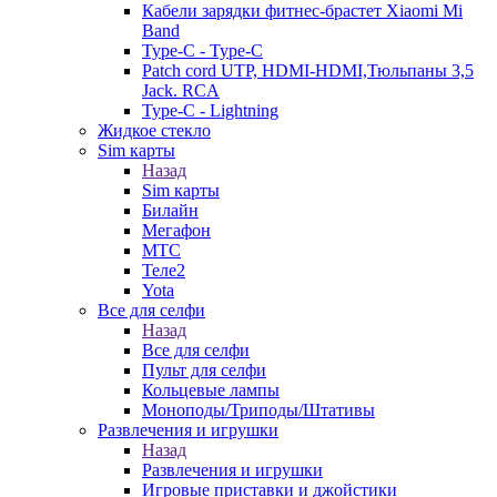
Кабели зарядки фитнес-брастет Xiaomi Mi
Band
Type-C - Type-C
Patch cord UTP, HDMI-HDMI,Тюльпаны 3,5
Jack. RCA
Type-C - Lightning
Жидкое стекло
Sim карты
Назад
Sim карты
Билайн
Мегафон
МТС
Теле2
Yota
Все для селфи
Назад
Все для селфи
Пульт для селфи
Кольцевые лампы
Моноподы/Триподы/Штативы
Развлечения и игрушки
Назад
Развлечения и игрушки
Игровые приставки и джойстики