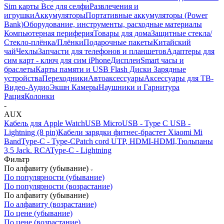
Sim карты
Все для селфи
Развлечения и
игрушки
Аккумуляторы
Портативные аккумуляторы (Power
Bank)
Оборудование, инструменты, расходные материалы
Компьютерная периферия
Товары для дома
Защитные стекла/
Стекло-плёнка/Плёнки
Подарочные пакеты
Китайский
чай
Чехлы
Запчасти для телефонов и планшетов
Адаптеры для
сим карт - ключ для сим iPhone
Дисплеи
Smart часы и
браслеты
Карты памяти и USB Flash Диски
Зарядные
устройства
Переходники
Автоаксессуары
Аксессуары для ТВ-
Видео-Аудио
Экшн Камеры
Наушники и Гарнитура
Рация
Колонки
-
AUX
Кабель для Apple Watch
USB Micro
USB - Type C
USB -
Lightning (8 pin)
Кабели зарядки фитнес-брастет Xiaomi Mi
Band
Type-C - Type-C
Patch cord UTP, HDMI-HDMI,Тюльпаны
3,5 Jack. RCA
Type-C - Lightning
Фильтр
По алфавиту (убывание)
По популярности (убывание)
По популярности (возрастание)
По алфавиту (убывание)
По алфавиту (возрастание)
По цене (убывание)
По цене (возрастание)