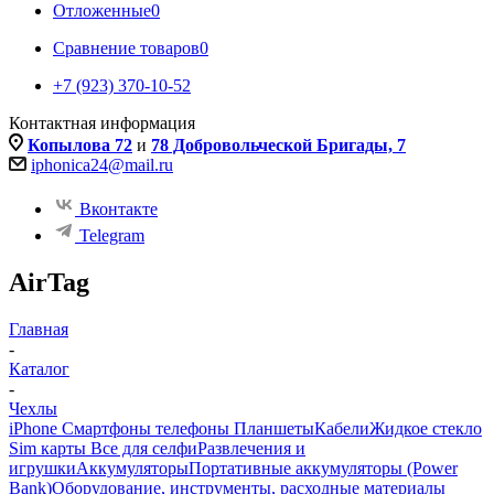
Отложенные
0
Сравнение товаров
0
+7 (923) 370-10-52
Контактная информация
Копылова 72
и
78 Добровольческой Бригады, 7
iphonica24@mail.ru
Вконтакте
Telegram
AirTag
Главная
-
Каталог
-
Чехлы
iPhone Смартфоны телефоны Планшеты
Кабели
Жидкое стекло
Sim карты
Все для селфи
Развлечения и
игрушки
Аккумуляторы
Портативные аккумуляторы (Power
Bank)
Оборудование, инструменты, расходные материалы