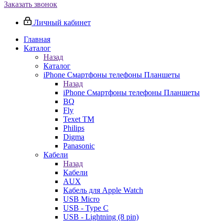
Заказать звонок
Личный кабинет
Главная
Каталог
Назад
Каталог
iPhone Смартфоны телефоны Планшеты
Назад
iPhone Смартфоны телефоны Планшеты
BQ
Fly
Texet TM
Philips
Digma
Panasonic
Кабели
Назад
Кабели
AUX
Кабель для Apple Watch
USB Micro
USB - Type C
USB - Lightning (8 pin)