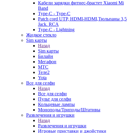
Кабели зарядки фитнес-брастет Xiaomi Mi
Band
Type-C - Type-C
Patch cord UTP, HDMI-HDMI,Тюльпаны 3,5
Jack. RCA
Type-C - Lightning
Жидкое стекло
Sim карты
Назад
Sim карты
Билайн
Мегафон
МТС
Теле2
Yota
Все для селфи
Назад
Все для селфи
Пульт для селфи
Кольцевые лампы
Моноподы/Триподы/Штативы
Развлечения и игрушки
Назад
Развлечения и игрушки
Игровые приставки и джойстики