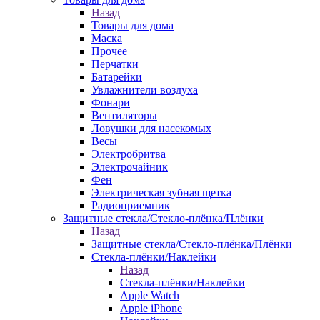
Назад
Товары для дома
Маска
Прочее
Перчатки
Батарейки
Увлажнители воздуха
Фонари
Вентиляторы
Ловушки для насекомых
Весы
Электробритва
Электрочайник
Фен
Электрическая зубная щетка
Радиоприемник
Защитные стекла/Стекло-плёнка/Плёнки
Назад
Защитные стекла/Стекло-плёнка/Плёнки
Стекла-плёнки/Наклейки
Назад
Стекла-плёнки/Наклейки
Apple Watch
Apple iPhone