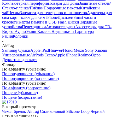
Компьютерная периферия
Товары для дома
Защитные стекла/
Стекло-плёнка/Плёнки
Подарочные пакеты
Китайский
чай
Чехлы
Запчасти для телефонов и планшетов
Адаптеры для
сим карт - ключ для сим iPhone
Дисплеи
Smart часы и
браслеты
Карты памяти и USB Flash Диски
Зарядные
устройства
Переходники
Автоаксессуары
Аксессуары для ТВ-
Видео-Аудио
Экшн Камеры
Наушники и Гарнитура
Рация
Колонки
-
AirTag
Samsung
Сумки
Apple iPad
Huawei/Honor
Meizu
Sony
Xiaomi
Универсальные
AirPods
Tecno
Apple iPhone
Realme/Oppo
Держатель для карт
Фильтр
По алфавиту (убывание)
По популярности (убывание)
По популярности (возрастание)
По алфавиту (убывание)
По алфавиту (возрастание)
По цене (убывание)
По цене (возрастание)
Быстрый просмотр
Чехол-брелок AirTag Силиконовый Silicone Loop Черный
Есть в наличии (21)