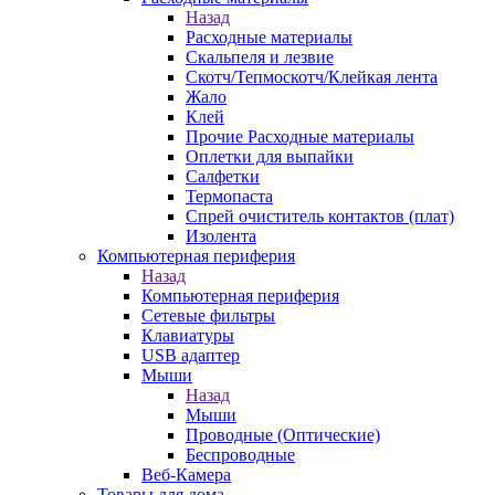
Назад
Расходные материалы
Скальпеля и лезвие
Скотч/Тепмоскотч/Клейкая лента
Жало
Клей
Прочие Расходные материалы
Оплетки для выпайки
Салфетки
Термопаста
Спрей очиститель контактов (плат)
Изолента
Компьютерная периферия
Назад
Компьютерная периферия
Сетевые фильтры
Клавиатуры
USB адаптер
Мыши
Назад
Мыши
Проводные (Оптические)
Беспроводные
Веб-Камера
Товары для дома