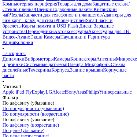
Компьютерная периферия
Товары для дома
Защитные стекла/
Стекло-плёнка/Плёнки
Подарочные пакеты
Китайский
чай
Чехлы
Запчасти для телефонов и планшетов
Адаптеры для
сим карт - ключ для сим iPhone
Дисплеи
Smart часы и
браслеты
Карты памяти и USB Flash Диски
Зарядные
устройства
Переходники
Автоаксессуары
Аксессуары для ТВ-
Видео-Аудио
Экшн Камеры
Наушники и Гарнитура
Рация
Колонки
-
Тачскрины
Динамики
Вибромоторы
Камеры
Коннекторы
Антенны
Микросх
и резинки
Системные разъемы
Шлейфа
Микрофоны
Стекла
дисплейные
Тачскрины
Корпуса,Задние крышки
Корпусные
части
-
Microsoft
Apple iPad
Fly
Explay
LG
Alcatel
Sony
Asus
Philips
Универсальные
Фильтр
По алфавиту (убывание)
По популярности (убывание)
По популярности (возрастание)
По алфавиту (убывание)
По алфавиту (возрастание)
По цене (убывание)
По цене (возрастание)