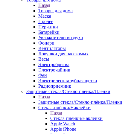
Назад
Товары для дома
Маска
Прочее
Перчатки
Батарейки
Увлажнители воздуха
Фонари
Вентиляторы
Ловушки для насекомых
Весы
Электробритва
Электрочайник
Фен
Электрическая зубная щетка
Радиоприемник
Защитные стекла/Стекло-плёнка/Плёнки
Назад
Защитные стекла/Стекло-плёнка/Плёнки
Стекла-плёнки/Наклейки
Назад
Стекла-плёнки/Наклейки
Apple Watch
Apple iPhone