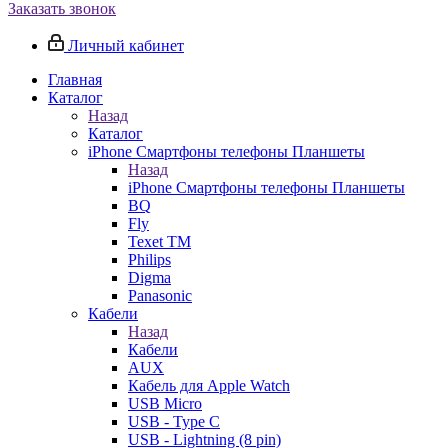
Заказать звонок
Личный кабинет
Главная
Каталог
Назад
Каталог
iPhone Смартфоны телефоны Планшеты
Назад
iPhone Смартфоны телефоны Планшеты
BQ
Fly
Texet TM
Philips
Digma
Panasonic
Кабели
Назад
Кабели
AUX
Кабель для Apple Watch
USB Micro
USB - Type C
USB - Lightning (8 pin)