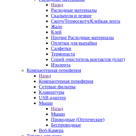
Назад
Расходные материалы
Скальпеля и лезвие
Скотч/Тепмоскотч/Клейкая лента
Жало
Клей
Прочие Расходные материалы
Оплетки для выпайки
Салфетки
Термопаста
Спрей очиститель контактов (плат)
Изолента
Компьютерная периферия
Назад
Компьютерная периферия
Сетевые фильтры
Клавиатуры
USB адаптер
Мыши
Назад
Мыши
Проводные (Оптические)
Беспроводные
Веб-Камера
Товары для дома