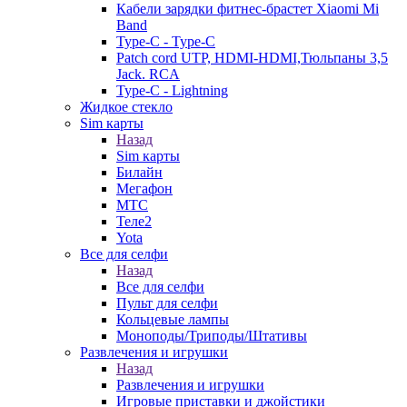
Кабели зарядки фитнес-брастет Xiaomi Mi
Band
Type-C - Type-C
Patch cord UTP, HDMI-HDMI,Тюльпаны 3,5
Jack. RCA
Type-C - Lightning
Жидкое стекло
Sim карты
Назад
Sim карты
Билайн
Мегафон
МТС
Теле2
Yota
Все для селфи
Назад
Все для селфи
Пульт для селфи
Кольцевые лампы
Моноподы/Триподы/Штативы
Развлечения и игрушки
Назад
Развлечения и игрушки
Игровые приставки и джойстики