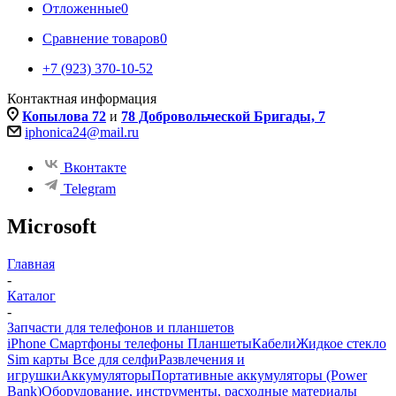
Отложенные
0
Сравнение товаров
0
+7 (923) 370-10-52
Контактная информация
Копылова 72
и
78 Добровольческой Бригады, 7
iphonica24@mail.ru
Вконтакте
Telegram
Microsoft
Главная
-
Каталог
-
Запчасти для телефонов и планшетов
iPhone Смартфоны телефоны Планшеты
Кабели
Жидкое стекло
Sim карты
Все для селфи
Развлечения и
игрушки
Аккумуляторы
Портативные аккумуляторы (Power
Bank)
Оборудование, инструменты, расходные материалы