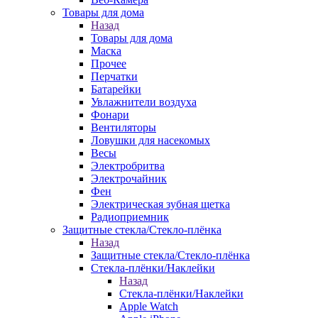
Товары для дома
Назад
Товары для дома
Маска
Прочее
Перчатки
Батарейки
Увлажнители воздуха
Фонари
Вентиляторы
Ловушки для насекомых
Весы
Электробритва
Электрочайник
Фен
Электрическая зубная щетка
Радиоприемник
Защитные стекла/Стекло-плёнка
Назад
Защитные стекла/Стекло-плёнка
Стекла-плёнки/Наклейки
Назад
Стекла-плёнки/Наклейки
Apple Watch