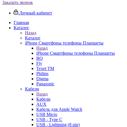
Заказать звонок
Личный кабинет
Главная
Каталог
Назад
Каталог
iPhone Смартфоны телефоны Планшеты
Назад
iPhone Смартфоны телефоны Планшеты
BQ
Fly
Texet TM
Philips
Digma
Panasonic
Кабели
Назад
Кабели
AUX
Кабель для Apple Watch
USB Micro
USB - Type C
USB - Lightning (8 pin)