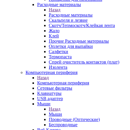
Расходные материалы
Назад
Расходные материалы
Скальпеля и лезвие
Скотч/Тепмоскотч/Клейкая лента
Жало
Клей
Прочие Расходные материалы
Оплетки для выпайки
Салфетки
Термопаста
Спрей очиститель контактов (плат)
Изолента
Компьютерная периферия
Назад
Компьютерная периферия
Сетевые фильтры
Клавиатуры
USB адаптер
Мыши
Назад
Мыши
Проводные (Оптические)
Беспроводные
Веб-Камера