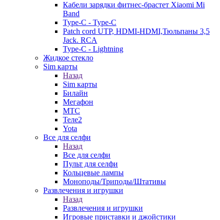
Кабели зарядки фитнес-брастет Xiaomi Mi
Band
Type-C - Type-C
Patch cord UTP, HDMI-HDMI,Тюльпаны 3,5
Jack. RCA
Type-C - Lightning
Жидкое стекло
Sim карты
Назад
Sim карты
Билайн
Мегафон
МТС
Теле2
Yota
Все для селфи
Назад
Все для селфи
Пульт для селфи
Кольцевые лампы
Моноподы/Триподы/Штативы
Развлечения и игрушки
Назад
Развлечения и игрушки
Игровые приставки и джойстики