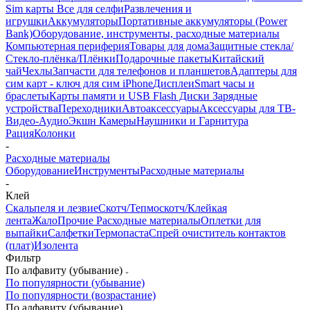
Sim карты
Все для селфи
Развлечения и
игрушки
Аккумуляторы
Портативные аккумуляторы (Power
Bank)
Оборудование, инструменты, расходные материалы
Компьютерная периферия
Товары для дома
Защитные стекла/
Стекло-плёнка/Плёнки
Подарочные пакеты
Китайский
чай
Чехлы
Запчасти для телефонов и планшетов
Адаптеры для
сим карт - ключ для сим iPhone
Дисплеи
Smart часы и
браслеты
Карты памяти и USB Flash Диски
Зарядные
устройства
Переходники
Автоаксессуары
Аксессуары для ТВ-
Видео-Аудио
Экшн Камеры
Наушники и Гарнитура
Рация
Колонки
-
Расходные материалы
Оборудование
Инструменты
Расходные материалы
-
Клей
Скальпеля и лезвие
Скотч/Тепмоскотч/Клейкая
лента
Жало
Прочие Расходные материалы
Оплетки для
выпайки
Салфетки
Термопаста
Спрей очиститель контактов
(плат)
Изолента
Фильтр
По алфавиту (убывание)
По популярности (убывание)
По популярности (возрастание)
По алфавиту (убывание)