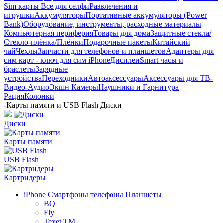
Sim карты
Все для селфи
Развлечения и
игрушки
Аккумуляторы
Портативные аккумуляторы (Power
Bank)
Оборудование, инструменты, расходные материалы
Компьютерная периферия
Товары для дома
Защитные стекла/
Стекло-плёнка/Плёнки
Подарочные пакеты
Китайский
чай
Чехлы
Запчасти для телефонов и планшетов
Адаптеры для
сим карт - ключ для сим iPhone
Дисплеи
Smart часы и
браслеты
Зарядные
устройства
Переходники
Автоаксессуары
Аксессуары для ТВ-
Видео-Аудио
Экшн Камеры
Наушники и Гарнитура
Рация
Колонки
-
Карты памяти и USB Flash Диски
Диски
Карты памяти
USB Flash
Картридеры
iPhone Смартфоны телефоны Планшеты
BQ
Fly
Texet TM