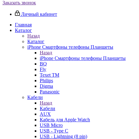
Заказать звонок
Личный кабинет
Главная
Каталог
Назад
Каталог
iPhone Смартфоны телефоны Планшеты
Назад
iPhone Смартфоны телефоны Планшеты
BQ
Fly
Texet TM
Philips
Digma
Panasonic
Кабели
Назад
Кабели
AUX
Кабель для Apple Watch
USB Micro
USB - Type C
USB - Lightning (8 pin)