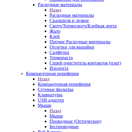
Расходные материалы
Назад
Расходные материалы
Скальпеля и лезвие
Скотч/Тепмоскотч/Клейкая лента
Жало
Клей
Прочие Расходные материалы
Оплетки для выпайки
Салфетки
Термопаста
Спрей очиститель контактов (плат)
Изолента
Компьютерная периферия
Назад
Компьютерная периферия
Сетевые фильтры
Клавиатуры
USB адаптер
Мыши
Назад
Мыши
Проводные (Оптические)
Беспроводные
Веб-Камера