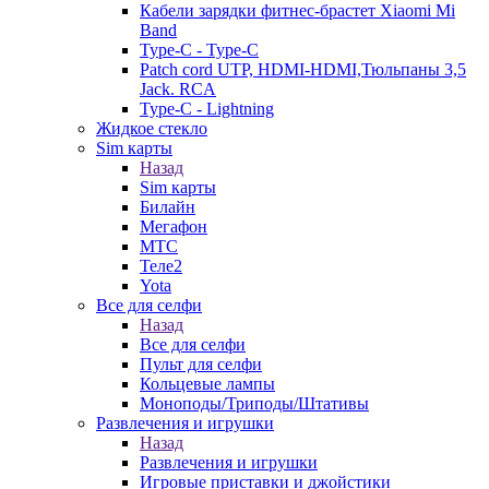
Кабели зарядки фитнес-брастет Xiaomi Mi
Band
Type-C - Type-C
Patch cord UTP, HDMI-HDMI,Тюльпаны 3,5
Jack. RCA
Type-C - Lightning
Жидкое стекло
Sim карты
Назад
Sim карты
Билайн
Мегафон
МТС
Теле2
Yota
Все для селфи
Назад
Все для селфи
Пульт для селфи
Кольцевые лампы
Моноподы/Триподы/Штативы
Развлечения и игрушки
Назад
Развлечения и игрушки
Игровые приставки и джойстики