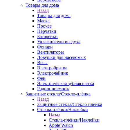
Товары для дома
Назад
Товары для дома
Маска
Прочее
Перчатки
Батарейки
Увлажнители воздуха
Фонари
Вентиляторы
Ловушки для насекомых
Весы
Электробритва
Электрочайник
Фен
Электрическая зубная щетка
Радиоприемник
Защитные стекла/Стекло-плёнка
Назад
Защитные стекла/Стекло-плёнка
Стекла-плёнки/Наклейки
Назад
Стекла-плёнки/Наклейки
Apple Watch