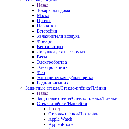
Назад
Товары для дома
Маска
Прочее
Перчатки
Батарейки
Увлажнители воздуха
Фонари
Вентиляторы
Ловушки для насекомых
Весы
Электробритва
Электрочайник
Фен
Электрическая зубная щетка
Радиоприемник
Защитные стекла/Стекло-плёнка/Плёнки
Назад
Защитные стекла/Стекло-плёнка/Плёнки
Стекла-плёнки/Наклейки
Назад
Стекла-плёнки/Наклейки
Apple Watch
Apple iPhone