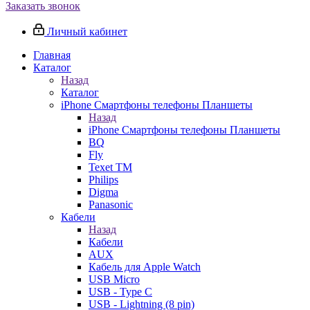
Заказать звонок
Личный кабинет
Главная
Каталог
Назад
Каталог
iPhone Смартфоны телефоны Планшеты
Назад
iPhone Смартфоны телефоны Планшеты
BQ
Fly
Texet TM
Philips
Digma
Panasonic
Кабели
Назад
Кабели
AUX
Кабель для Apple Watch
USB Micro
USB - Type C
USB - Lightning (8 pin)