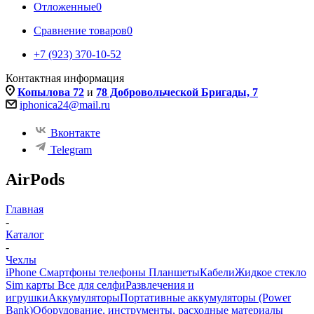
Отложенные
0
Сравнение товаров
0
+7 (923) 370-10-52
Контактная информация
Копылова 72
и
78 Добровольческой Бригады, 7
iphonica24@mail.ru
Вконтакте
Telegram
AirPods
Главная
-
Каталог
-
Чехлы
iPhone Смартфоны телефоны Планшеты
Кабели
Жидкое стекло
Sim карты
Все для селфи
Развлечения и
игрушки
Аккумуляторы
Портативные аккумуляторы (Power
Bank)
Оборудование, инструменты, расходные материалы