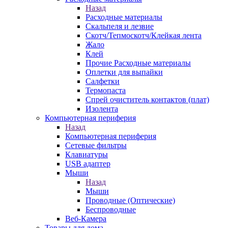
Назад
Расходные материалы
Скальпеля и лезвие
Скотч/Тепмоскотч/Клейкая лента
Жало
Клей
Прочие Расходные материалы
Оплетки для выпайки
Салфетки
Термопаста
Спрей очиститель контактов (плат)
Изолента
Компьютерная периферия
Назад
Компьютерная периферия
Сетевые фильтры
Клавиатуры
USB адаптер
Мыши
Назад
Мыши
Проводные (Оптические)
Беспроводные
Веб-Камера
Товары для дома