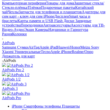
Компьютерная периферия
Товары для дома
Защитные стекла/
Стекло-плёнка/Плёнки
Подарочные пакеты
Китайский
чай
Чехлы
Запчасти для телефонов и планшетов
Адаптеры для
сим карт - ключ для сим iPhone
Дисплеи
Smart часы и
браслеты
Карты памяти и USB Flash Диски
Зарядные
устройства
Переходники
Автоаксессуары
Аксессуары для ТВ-
Видео-Аудио
Экшн Камеры
Наушники и Гарнитура
Рация
Колонки
-
AirPods
Samsung
Сумки
AirTag
Apple iPad
Huawei/Honor
Meizu
Sony
Xiaomi
Универсальные
Tecno
Apple iPhone
Realme/Oppo
Держатель для карт
-
AirPods
AirPods Pro 2
AirPods 1/2
AirPods 3
AirPods Pro
iPhone Смартфоны телефоны Планшеты