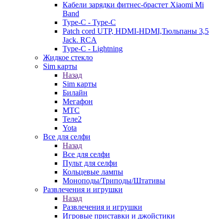
Кабели зарядки фитнес-брастет Xiaomi Mi
Band
Type-C - Type-C
Patch cord UTP, HDMI-HDMI,Тюльпаны 3,5
Jack. RCA
Type-C - Lightning
Жидкое стекло
Sim карты
Назад
Sim карты
Билайн
Мегафон
МТС
Теле2
Yota
Все для селфи
Назад
Все для селфи
Пульт для селфи
Кольцевые лампы
Моноподы/Триподы/Штативы
Развлечения и игрушки
Назад
Развлечения и игрушки
Игровые приставки и джойстики