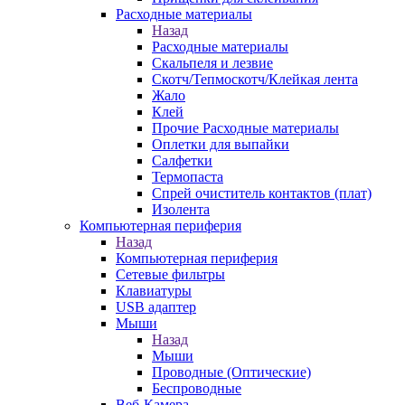
Расходные материалы
Назад
Расходные материалы
Скальпеля и лезвие
Скотч/Тепмоскотч/Клейкая лента
Жало
Клей
Прочие Расходные материалы
Оплетки для выпайки
Салфетки
Термопаста
Спрей очиститель контактов (плат)
Изолента
Компьютерная периферия
Назад
Компьютерная периферия
Сетевые фильтры
Клавиатуры
USB адаптер
Мыши
Назад
Мыши
Проводные (Оптические)
Беспроводные
Веб-Камера