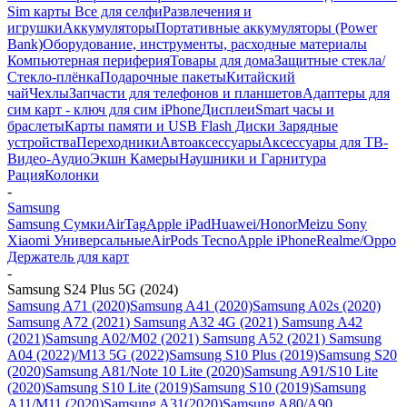
Sim карты
Все для селфи
Развлечения и
игрушки
Аккумуляторы
Портативные аккумуляторы (Power
Bank)
Оборудование, инструменты, расходные материалы
Компьютерная периферия
Товары для дома
Защитные стекла/
Стекло-плёнка
Подарочные пакеты
Китайский
чай
Чехлы
Запчасти для телефонов и планшетов
Адаптеры для
сим карт - ключ для сим iPhone
Дисплеи
Smart часы и
браслеты
Карты памяти и USB Flash Диски
Зарядные
устройства
Переходники
Автоаксессуары
Аксессуары для ТВ-
Видео-Аудио
Экшн Камеры
Наушники и Гарнитура
Рация
Колонки
-
Samsung
Samsung
Сумки
AirTag
Apple iPad
Huawei/Honor
Meizu
Sony
Xiaomi
Универсальные
AirPods
Tecno
Apple iPhone
Realme/Oppo
Держатель для карт
-
Samsung S24 Plus 5G (2024)
Samsung A71 (2020)
Samsung A41 (2020)
Samsung A02s (2020)
Samsung A72 (2021)
Samsung A32 4G (2021)
Samsung A42
(2021)
Samsung A02/M02 (2021)
Samsung A52 (2021)
Samsung
A04 (2022)/M13 5G (2022)
Samsung S10 Plus (2019)
Samsung S20
(2020)
Samsung A81/Note 10 Lite (2020)
Samsung A91/S10 Lite
(2020)
Samsung S10 Lite (2019)
Samsung S10 (2019)
Samsung
A11/M11 (2020)
Samsung A31(2020)
Samsung A80/A90