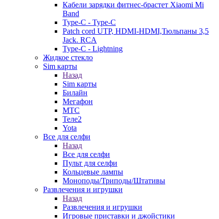
Кабели зарядки фитнес-брастет Xiaomi Mi
Band
Type-C - Type-C
Patch cord UTP, HDMI-HDMI,Тюльпаны 3,5
Jack. RCA
Type-C - Lightning
Жидкое стекло
Sim карты
Назад
Sim карты
Билайн
Мегафон
МТС
Теле2
Yota
Все для селфи
Назад
Все для селфи
Пульт для селфи
Кольцевые лампы
Моноподы/Триподы/Штативы
Развлечения и игрушки
Назад
Развлечения и игрушки
Игровые приставки и джойстики