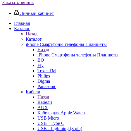
Заказать звонок
Личный кабинет
Главная
Каталог
Назад
Каталог
iPhone Смартфоны телефоны Планшеты
Назад
iPhone Смартфоны телефоны Планшеты
BQ
Fly
Texet TM
Philips
Digma
Panasonic
Кабели
Назад
Кабели
AUX
Кабель для Apple Watch
USB Micro
USB - Type C
USB - Lightning (8 pin)