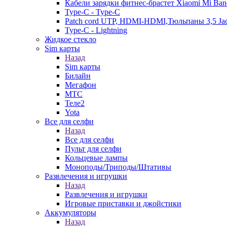
Кабели зарядки фитнес-брастет Xiaomi Mi Ban
Type-C - Type-C
Patch cord UTP, HDMI-HDMI,Тюльпаны 3,5 Ja
Type-C - Lightning
Жидкое стекло
Sim карты
Назад
Sim карты
Билайн
Мегафон
МТС
Теле2
Yota
Все для селфи
Назад
Все для селфи
Пульт для селфи
Кольцевые лампы
Моноподы/Триподы/Штативы
Развлечения и игрушки
Назад
Развлечения и игрушки
Игровые приставки и джойстики
Аккумуляторы
Назад