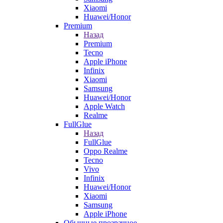
Xiaomi
Huawei/Honor
Premium
Назад
Premium
Tecno
Apple iPhone
Infinix
Xiaomi
Samsung
Huawei/Honor
Apple Watch
Realme
FullGlue
Назад
FullGlue
Oppo Realme
Tecno
Vivo
Infinix
Huawei/Honor
Xiaomi
Samsung
Apple iPhone
Обычные прозрачное