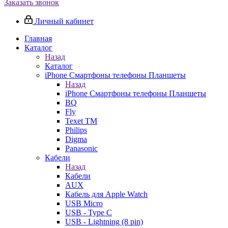
Заказать звонок
Личный кабинет
Главная
Каталог
Назад
Каталог
iPhone Смартфоны телефоны Планшеты
Назад
iPhone Смартфоны телефоны Планшеты
BQ
Fly
Texet TM
Philips
Digma
Panasonic
Кабели
Назад
Кабели
AUX
Кабель для Apple Watch
USB Micro
USB - Type C
USB - Lightning (8 pin)