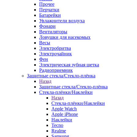
Прочее
Перчатки
Батарейки
Увлажнители воздуха
Фонари
Вентиляторы
Ловушки для насекомых
Весы
Электробритва
Электрочайник
Фен
Электрическая зубная щетка
Радиоприемник
Защитные стекла/Стекло-плёнка
Назад
Защитные стекла/Стекло-плёнка
Стекла-плёнки/Наклейки
Назад
Стекла-плёнки/Наклейки
Apple Watch
Apple iPhone
Наклейки
Tecno
Realme
Samsung