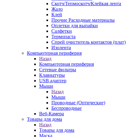
Скотч/Тепмоскотч/Клейкая лента
Жало
Клей
Прочие Расходные материалы
Оплетки для выпайки
Салфетки
Термопаста
Спрей очиститель контактов (плат)
Изолента
Компьютерная периферия
Назад
Компьютерная периферия
Сетевые фильтры
Клавиатуры
USB адаптер
Мыши
Назад
Мыши
Проводные (Оптические)
Беспроводные
Веб-Камера
Товары для дома
Назад
Товары для дома
Маска