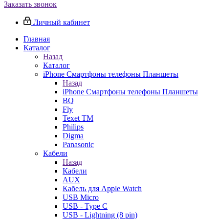
Заказать звонок
Личный кабинет
Главная
Каталог
Назад
Каталог
iPhone Смартфоны телефоны Планшеты
Назад
iPhone Смартфоны телефоны Планшеты
BQ
Fly
Texet TM
Philips
Digma
Panasonic
Кабели
Назад
Кабели
AUX
Кабель для Apple Watch
USB Micro
USB - Type C
USB - Lightning (8 pin)