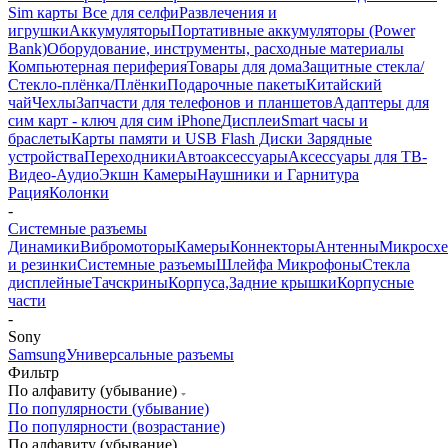
Sim карты
Все для селфи
Развлечения и
игрушки
Аккумуляторы
Портативные аккумуляторы (Power
Bank)
Оборудование, инструменты, расходные материалы
Компьютерная периферия
Товары для дома
Защитные стекла/
Стекло-плёнка/Плёнки
Подарочные пакеты
Китайский
чай
Чехлы
Запчасти для телефонов и планшетов
Адаптеры для
сим карт - ключ для сим iPhone
Дисплеи
Smart часы и
браслеты
Карты памяти и USB Flash Диски
Зарядные
устройства
Переходники
Автоаксессуары
Аксессуары для ТВ-
Видео-Аудио
Экшн Камеры
Наушники и Гарнитура
Рация
Колонки
-
Системные разъемы
Динамики
Вибромоторы
Камеры
Коннекторы
Антенны
Микросх
и резинки
Системные разъемы
Шлейфа
Микрофоны
Стекла
дисплейные
Тачскрины
Корпуса,Задние крышки
Корпусные
части
-
Sony
Samsung
Универсальные разъемы
Фильтр
По алфавиту (убывание)
По популярности (убывание)
По популярности (возрастание)
По алфавиту (убывание)