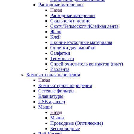
Расходные материалы
Назад
Расходные материалы
Скальпеля и лезвие
Скотч/Тепмоскотч/Клейкая лента
Жало
Клей
Прочие Расходные материалы
Оплетки для выпайки
Салфетки
Термопаста
Спрей очиститель контактов (плат)
Изолента
Компьютерная периферия
Назад
Компьютерная периферия
Сетевые фильтры
Клавиатуры
USB адаптер
Мыши
Назад
Мыши
Проводные (Оптические)
Беспроводные
Веб-Камера