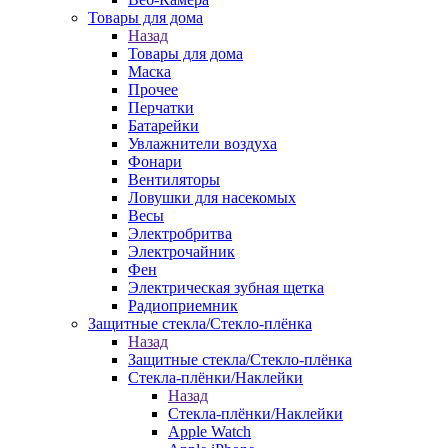
Товары для дома
Назад
Товары для дома
Маска
Прочее
Перчатки
Батарейки
Увлажнители воздуха
Фонари
Вентиляторы
Ловушки для насекомых
Весы
Электробритва
Электрочайник
Фен
Электрическая зубная щетка
Радиоприемник
Защитные стекла/Стекло-плёнка
Назад
Защитные стекла/Стекло-плёнка
Стекла-плёнки/Наклейки
Назад
Стекла-плёнки/Наклейки
Apple Watch