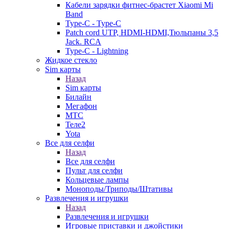
Кабели зарядки фитнес-брастет Xiaomi Mi
Band
Type-C - Type-C
Patch cord UTP, HDMI-HDMI,Тюльпаны 3,5
Jack. RCA
Type-C - Lightning
Жидкое стекло
Sim карты
Назад
Sim карты
Билайн
Мегафон
МТС
Теле2
Yota
Все для селфи
Назад
Все для селфи
Пульт для селфи
Кольцевые лампы
Моноподы/Триподы/Штативы
Развлечения и игрушки
Назад
Развлечения и игрушки
Игровые приставки и джойстики