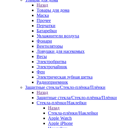
Назад
Товары для дома
Маска
Прочее
Перчатки
Батарейки
Увлажнители воздуха
Фонари
Вентиляторы
Ловушки для насекомых
Весы
Электробритва
Электрочайник
Фен
Электрическая зубная щетка
Радиоприемник
Защитные стекла/Стекло-плёнка/Плёнки
Назад
Защитные стекла/Стекло-плёнка/Плёнки
Стекла-плёнки/Наклейки
Назад
Стекла-плёнки/Наклейки
Apple Watch
Apple iPhone