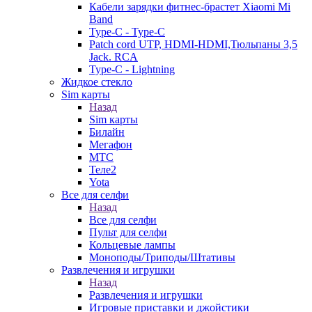
Кабели зарядки фитнес-брастет Xiaomi Mi
Band
Type-C - Type-C
Patch cord UTP, HDMI-HDMI,Тюльпаны 3,5
Jack. RCA
Type-C - Lightning
Жидкое стекло
Sim карты
Назад
Sim карты
Билайн
Мегафон
МТС
Теле2
Yota
Все для селфи
Назад
Все для селфи
Пульт для селфи
Кольцевые лампы
Моноподы/Триподы/Штативы
Развлечения и игрушки
Назад
Развлечения и игрушки
Игровые приставки и джойстики