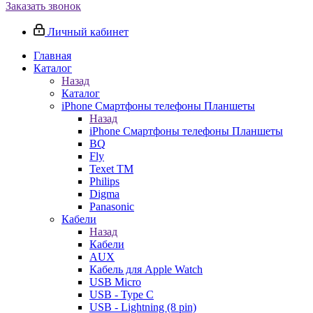
Заказать звонок
Личный кабинет
Главная
Каталог
Назад
Каталог
iPhone Смартфоны телефоны Планшеты
Назад
iPhone Смартфоны телефоны Планшеты
BQ
Fly
Texet TM
Philips
Digma
Panasonic
Кабели
Назад
Кабели
AUX
Кабель для Apple Watch
USB Micro
USB - Type C
USB - Lightning (8 pin)