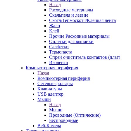
Назад
Расходные материалы
Скальпеля и лезвие
Скотч/Тепмоскотч/Клейкая лента
Жало
Клей
Прочие Расходные материалы
Оплетки для выпайки
Салфетки
Термопаста
Спрей очиститель контактов (плат)
Изолента
Компьютерная периферия
Назад
Компьютерная периферия
Сетевые фильтры
Клавиатуры
USB адаптер
Мыши
Назад
Мыши
Проводные (Оптические)
Беспроводные
Веб-Камера
Товары для дома