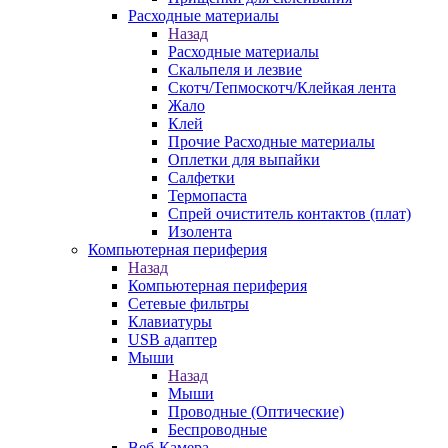
Расходные материалы
Назад
Расходные материалы
Скальпеля и лезвие
Скотч/Тепмоскотч/Клейкая лента
Жало
Клей
Прочие Расходные материалы
Оплетки для выпайки
Салфетки
Термопаста
Спрей очиститель контактов (плат)
Изолента
Компьютерная периферия
Назад
Компьютерная периферия
Сетевые фильтры
Клавиатуры
USB адаптер
Мыши
Назад
Мыши
Проводные (Оптические)
Беспроводные
Веб-Камера