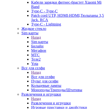
Кабели зарядки фитнес-брастет Xiaomi Mi
Band
Type-C - Type-C
Patch cord UTP, HDMI-HDMI,Тюльпаны 3,5
Jack. RCA
Type-C - Lightning
Жидкое стекло
Sim карты
Назад
Sim карты
Билайн
Мегафон
МТС
Теле2
Yota
Все для селфи
Назад
Все для селфи
Пульт для селфи
Кольцевые лампы
Моноподы/Триподы/Штативы
Развлечения и игрушки
Назад
Развлечения и игрушки
Игровые приставки и джойстики