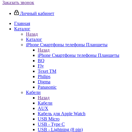
Заказать звонок
Личный кабинет
Главная
Каталог
Назад
Каталог
iPhone Смартфоны телефоны Планшеты
Назад
iPhone Смартфоны телефоны Планшеты
BQ
Fly
Texet TM
Philips
Digma
Panasonic
Кабели
Назад
Кабели
AUX
Кабель для Apple Watch
USB Micro
USB - Type C
USB - Lightning (8 pin)