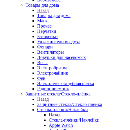
Товары для дома
Назад
Товары для дома
Маска
Прочее
Перчатки
Батарейки
Увлажнители воздуха
Фонари
Вентиляторы
Ловушки для насекомых
Весы
Электробритва
Электрочайник
Фен
Электрическая зубная щетка
Радиоприемник
Защитные стекла/Стекло-плёнка
Назад
Защитные стекла/Стекло-плёнка
Стекла-плёнки/Наклейки
Назад
Стекла-плёнки/Наклейки
Apple Watch