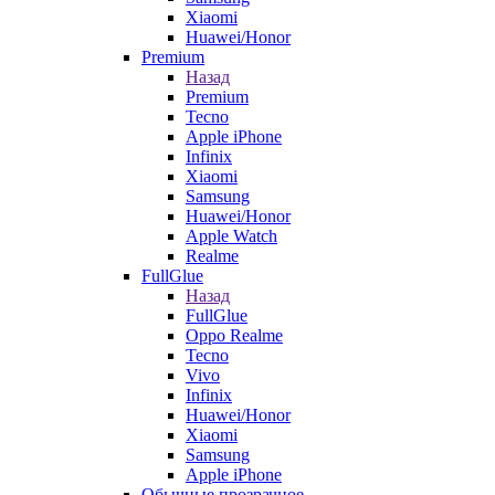
Xiaomi
Huawei/Honor
Premium
Назад
Premium
Tecno
Apple iPhone
Infinix
Xiaomi
Samsung
Huawei/Honor
Apple Watch
Realme
FullGlue
Назад
FullGlue
Oppo Realme
Tecno
Vivo
Infinix
Huawei/Honor
Xiaomi
Samsung
Apple iPhone
Обычные прозрачное