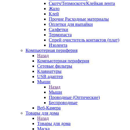
Скотч/Тепмоскотч/Клейкая лента
Жало
Клей
Прочие Расходные материалы
Оплетки для выпайки
Салфетки
Термопаста
Спрей очиститель контактов (плат)
Изолента
Компьютерная периферия
Назад
Компьютерная периферия
Сетевые фильтры
Клавиатуры
USB адаптер
Мыши
Назад
Мыши
Проводные (Оптические)
Беспроводные
Веб-Камера
Товары для дома
Назад
Товары для дома
Маска