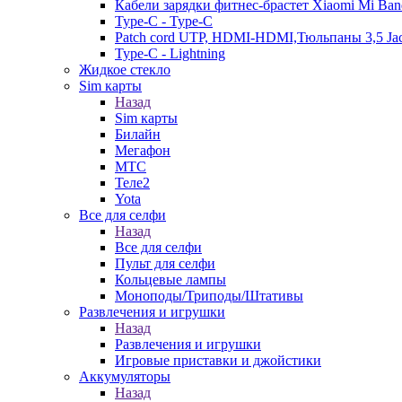
Кабели зарядки фитнес-брастет Xiaomi Mi Ban
Type-C - Type-C
Patch cord UTP, HDMI-HDMI,Тюльпаны 3,5 Ja
Type-C - Lightning
Жидкое стекло
Sim карты
Назад
Sim карты
Билайн
Мегафон
МТС
Теле2
Yota
Все для селфи
Назад
Все для селфи
Пульт для селфи
Кольцевые лампы
Моноподы/Триподы/Штативы
Развлечения и игрушки
Назад
Развлечения и игрушки
Игровые приставки и джойстики
Аккумуляторы
Назад