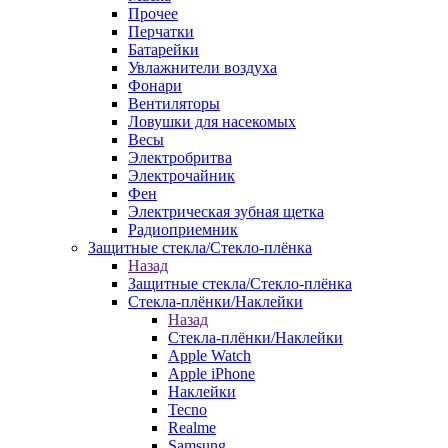
Прочее
Перчатки
Батарейки
Увлажнители воздуха
Фонари
Вентиляторы
Ловушки для насекомых
Весы
Электробритва
Электрочайник
Фен
Электрическая зубная щетка
Радиоприемник
Защитные стекла/Стекло-плёнка
Назад
Защитные стекла/Стекло-плёнка
Стекла-плёнки/Наклейки
Назад
Стекла-плёнки/Наклейки
Apple Watch
Apple iPhone
Наклейки
Tecno
Realme
Samsung