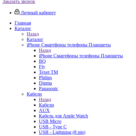
Заказать звонок
Личный кабинет
Главная
Каталог
Назад
Каталог
iPhone Смартфоны телефоны Планшеты
Назад
iPhone Смартфоны телефоны Планшеты
BQ
Fly
Texet TM
Philips
Digma
Panasonic
Кабели
Назад
Кабели
AUX
Кабель для Apple Watch
USB Micro
USB - Type C
USB - Lightning (8 pin)