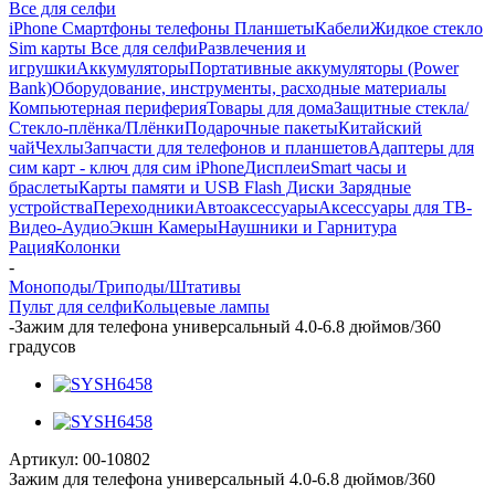
Все для селфи
iPhone Смартфоны телефоны Планшеты
Кабели
Жидкое стекло
Sim карты
Все для селфи
Развлечения и
игрушки
Аккумуляторы
Портативные аккумуляторы (Power
Bank)
Оборудование, инструменты, расходные материалы
Компьютерная периферия
Товары для дома
Защитные стекла/
Стекло-плёнка/Плёнки
Подарочные пакеты
Китайский
чай
Чехлы
Запчасти для телефонов и планшетов
Адаптеры для
сим карт - ключ для сим iPhone
Дисплеи
Smart часы и
браслеты
Карты памяти и USB Flash Диски
Зарядные
устройства
Переходники
Автоаксессуары
Аксессуары для ТВ-
Видео-Аудио
Экшн Камеры
Наушники и Гарнитура
Рация
Колонки
-
Моноподы/Триподы/Штативы
Пульт для селфи
Кольцевые лампы
-
Зажим для телефона универсальный 4.0-6.8 дюймов/360
градусов
Артикул:
00-10802
Зажим для телефона универсальный 4.0-6.8 дюймов/360