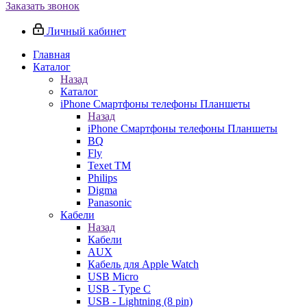
Заказать звонок
Личный кабинет
Главная
Каталог
Назад
Каталог
iPhone Смартфоны телефоны Планшеты
Назад
iPhone Смартфоны телефоны Планшеты
BQ
Fly
Texet TM
Philips
Digma
Panasonic
Кабели
Назад
Кабели
AUX
Кабель для Apple Watch
USB Micro
USB - Type C
USB - Lightning (8 pin)