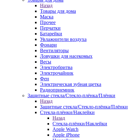
Назад
Товары для дома
Маска
Прочее
Перчатки
Батарейки
Увлажнители воздуха
Фонари
Вентиляторы
Ловушки для насекомых
Весы
Электробритва
Электрочайник
Фен
Электрическая зубная щетка
Радиоприемник
Защитные стекла/Стекло-плёнка/Плёнки
Назад
Защитные стекла/Стекло-плёнка/Плёнки
Стекла-плёнки/Наклейки
Назад
Стекла-плёнки/Наклейки
Apple Watch
Apple iPhone