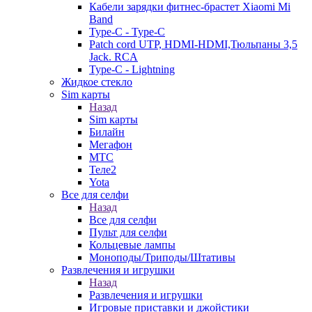
Кабели зарядки фитнес-брастет Xiaomi Mi
Band
Type-C - Type-C
Patch cord UTP, HDMI-HDMI,Тюльпаны 3,5
Jack. RCA
Type-C - Lightning
Жидкое стекло
Sim карты
Назад
Sim карты
Билайн
Мегафон
МТС
Теле2
Yota
Все для селфи
Назад
Все для селфи
Пульт для селфи
Кольцевые лампы
Моноподы/Триподы/Штативы
Развлечения и игрушки
Назад
Развлечения и игрушки
Игровые приставки и джойстики