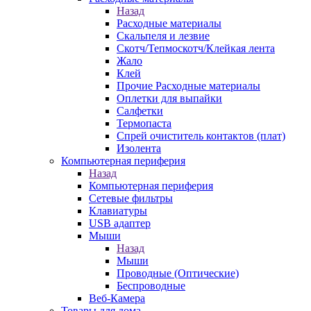
Назад
Расходные материалы
Скальпеля и лезвие
Скотч/Тепмоскотч/Клейкая лента
Жало
Клей
Прочие Расходные материалы
Оплетки для выпайки
Салфетки
Термопаста
Спрей очиститель контактов (плат)
Изолента
Компьютерная периферия
Назад
Компьютерная периферия
Сетевые фильтры
Клавиатуры
USB адаптер
Мыши
Назад
Мыши
Проводные (Оптические)
Беспроводные
Веб-Камера
Товары для дома