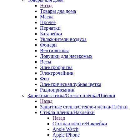
Назад
Товары для дома
Маска
Прочее
Перчатки
Батарейки
Увлажнители воздуха
Фонари
Вентиляторы
Ловушки для насекомых
Весы
Электробритва
Электрочайник
Фен
Электрическая зубная щетка
Радиоприемник
Защитные стекла/Стекло-плёнка/Плёнки
Назад
Защитные стекла/Стекло-плёнка/Плёнки
Стекла-плёнки/Наклейки
Назад
Стекла-плёнки/Наклейки
Apple Watch
Apple iPhone