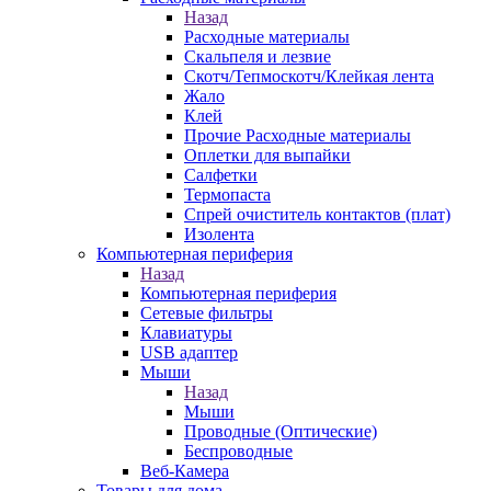
Назад
Расходные материалы
Скальпеля и лезвие
Скотч/Тепмоскотч/Клейкая лента
Жало
Клей
Прочие Расходные материалы
Оплетки для выпайки
Салфетки
Термопаста
Спрей очиститель контактов (плат)
Изолента
Компьютерная периферия
Назад
Компьютерная периферия
Сетевые фильтры
Клавиатуры
USB адаптер
Мыши
Назад
Мыши
Проводные (Оптические)
Беспроводные
Веб-Камера
Товары для дома