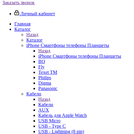
Заказать звонок
Личный кабинет
Главная
Каталог
Назад
Каталог
iPhone Смартфоны телефоны Планшеты
Назад
iPhone Смартфоны телефоны Планшеты
BQ
Fly
Texet TM
Philips
Digma
Panasonic
Кабели
Назад
Кабели
AUX
Кабель для Apple Watch
USB Micro
USB - Type C
USB - Lightning (8 pin)