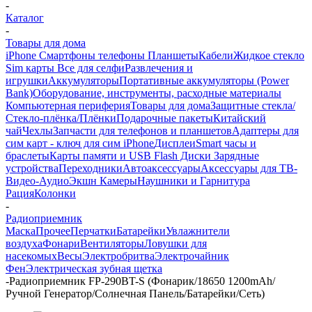
-
Каталог
-
Товары для дома
iPhone Смартфоны телефоны Планшеты
Кабели
Жидкое стекло
Sim карты
Все для селфи
Развлечения и
игрушки
Аккумуляторы
Портативные аккумуляторы (Power
Bank)
Оборудование, инструменты, расходные материалы
Компьютерная периферия
Товары для дома
Защитные стекла/
Стекло-плёнка/Плёнки
Подарочные пакеты
Китайский
чай
Чехлы
Запчасти для телефонов и планшетов
Адаптеры для
сим карт - ключ для сим iPhone
Дисплеи
Smart часы и
браслеты
Карты памяти и USB Flash Диски
Зарядные
устройства
Переходники
Автоаксессуары
Аксессуары для ТВ-
Видео-Аудио
Экшн Камеры
Наушники и Гарнитура
Рация
Колонки
-
Радиоприемник
Маска
Прочее
Перчатки
Батарейки
Увлажнители
воздуха
Фонари
Вентиляторы
Ловушки для
насекомых
Весы
Электробритва
Электрочайник
Фен
Электрическая зубная щетка
-
Радиоприемник FP-290BT-S (Фонарик/18650 1200mAh/
Ручной Генератор/Солнечная Панель/Батарейки/Сеть)