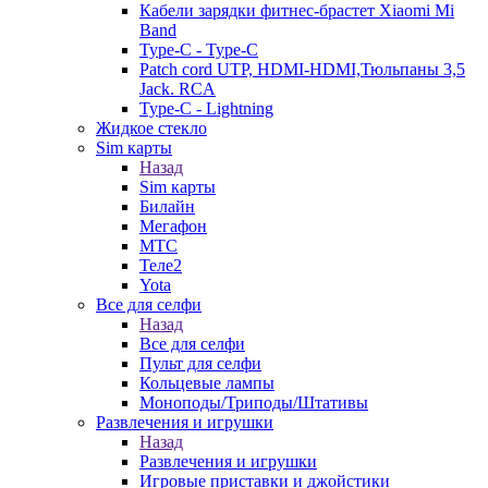
Кабели зарядки фитнес-брастет Xiaomi Mi
Band
Type-C - Type-C
Patch cord UTP, HDMI-HDMI,Тюльпаны 3,5
Jack. RCA
Type-C - Lightning
Жидкое стекло
Sim карты
Назад
Sim карты
Билайн
Мегафон
МТС
Теле2
Yota
Все для селфи
Назад
Все для селфи
Пульт для селфи
Кольцевые лампы
Моноподы/Триподы/Штативы
Развлечения и игрушки
Назад
Развлечения и игрушки
Игровые приставки и джойстики