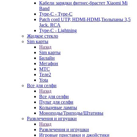
Кабели зарядки фитнес-брастет Xiaomi Mi
Band
Type-C - Type-C
Patch cord UTP, HDMI-HDMI,Тюльпаны 3,5
Jack. RCA
Type-C - Lightning
Жидкое стекло
Sim карты
Назад
Sim карты
Билайн
Мегафон
МТС
Теле2
Yota
Все для селфи
Назад
Все для селфи
Пульт для селфи
Кольцевые лампы
Моноподы/Триподы/Штативы
Развлечения и игрушки
Назад
Развлечения и игрушки
Игровые приставки и джойстики