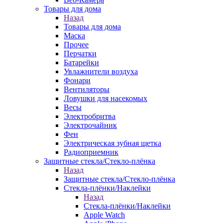
Товары для дома
Назад
Товары для дома
Маска
Прочее
Перчатки
Батарейки
Увлажнители воздуха
Фонари
Вентиляторы
Ловушки для насекомых
Весы
Электробритва
Электрочайник
Фен
Электрическая зубная щетка
Радиоприемник
Защитные стекла/Стекло-плёнка
Назад
Защитные стекла/Стекло-плёнка
Стекла-плёнки/Наклейки
Назад
Стекла-плёнки/Наклейки
Apple Watch