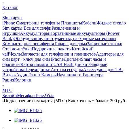
-
Каталог
-
Sim карты
iPhone Смартфоны телефоны Планшеты
Кабели
Жидкое стекло
Sim карты
Все для селфи
Развлечения и
игрушки
Аккумуляторы
Портативные аккумуляторы (Power
Bank)
Оборудование, инструменты, расходные материалы
Компьютерная периферия
Товары для дома
Защитные стекла/
Стекло-плёнка
Подарочные пакеты
Китайский
чай
Чехлы
Запчасти для телефонов и планшетов
Адаптеры для
сим карт - ключ для сим iPhone
Дисплеи
Smart часы и
браслеты
Карты памяти и USB Flash Диски
Зарядные
устройства
Переходники
Автоаксессуары
Аксессуары для ТВ-
Видео-Аудио
Экшн Камеры
Наушники и Гарнитура
Рация
Колонки
-
МТС
Билайн
Мегафон
Теле2
Yota
-
Подключение сим карты (МТС) Как хочешь + баланс 200 руб