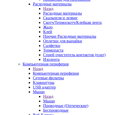
Расходные материалы
Назад
Расходные материалы
Скальпеля и лезвие
Скотч/Тепмоскотч/Клейкая лента
Жало
Клей
Прочие Расходные материалы
Оплетки для выпайки
Салфетки
Термопаста
Спрей очиститель контактов (плат)
Изолента
Компьютерная периферия
Назад
Компьютерная периферия
Сетевые фильтры
Клавиатуры
USB адаптер
Мыши
Назад
Мыши
Проводные (Оптические)
Беспроводные
Веб-Камера