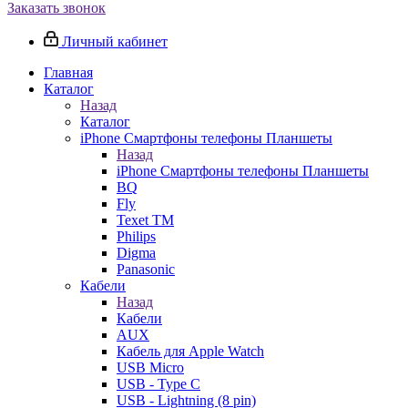
Заказать звонок
Личный кабинет
Главная
Каталог
Назад
Каталог
iPhone Смартфоны телефоны Планшеты
Назад
iPhone Смартфоны телефоны Планшеты
BQ
Fly
Texet TM
Philips
Digma
Panasonic
Кабели
Назад
Кабели
AUX
Кабель для Apple Watch
USB Micro
USB - Type C
USB - Lightning (8 pin)