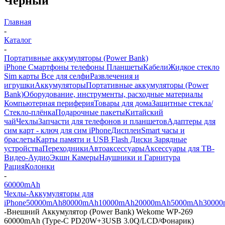
Черный
Главная
-
Каталог
-
Портативные аккумуляторы (Power Bank)
iPhone Смартфоны телефоны Планшеты
Кабели
Жидкое стекло
Sim карты
Все для селфи
Развлечения и
игрушки
Аккумуляторы
Портативные аккумуляторы (Power
Bank)
Оборудование, инструменты, расходные материалы
Компьютерная периферия
Товары для дома
Защитные стекла/
Стекло-плёнка
Подарочные пакеты
Китайский
чай
Чехлы
Запчасти для телефонов и планшетов
Адаптеры для
сим карт - ключ для сим iPhone
Дисплеи
Smart часы и
браслеты
Карты памяти и USB Flash Диски
Зарядные
устройства
Переходники
Автоаксессуары
Аксессуары для ТВ-
Видео-Аудио
Экшн Камеры
Наушники и Гарнитура
Рация
Колонки
-
60000mAh
Чехлы-Аккумуляторы для
iPhone
50000mAh
80000mAh
10000mAh
20000mAh
5000mAh
3000
-
Внешний Аккумулятор (Power Bank) Wekome WP-269
60000mAh (Type-C PD20W+3USB 3.0Q/LCD/Фонарик)