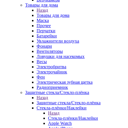
Товары для дома
Назад
Товары для дома
Маска
Прочее
Перчатки
Батарейки
Увлажнители воздуха
Фонари
Вентиляторы
Ловушки для насекомых
Весы
Электробритва
Электрочайник
Фен
Электрическая зубная щетка
Радиоприемник
Защитные стекла/Стекло-плёнка
Назад
Защитные стекла/Стекло-плёнка
Стекла-плёнки/Наклейки
Назад
Стекла-плёнки/Наклейки
Apple Watch