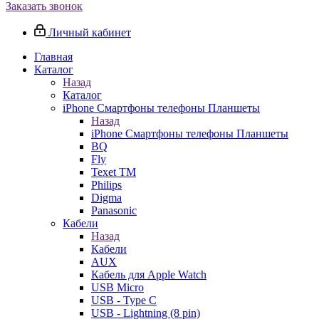
Заказать звонок
Личный кабинет
Главная
Каталог
Назад
Каталог
iPhone Смартфоны телефоны Планшеты
Назад
iPhone Смартфоны телефоны Планшеты
BQ
Fly
Texet TM
Philips
Digma
Panasonic
Кабели
Назад
Кабели
AUX
Кабель для Apple Watch
USB Micro
USB - Type C
USB - Lightning (8 pin)