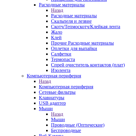
Расходные материалы
Назад
Расходные материалы
Скальпеля и лезвие
Скотч/Тепмоскотч/Клейкая лента
Жало
Клей
Прочие Расходные материалы
Оплетки для выпайки
Салфетки
Термопаста
Спрей очиститель контактов (плат)
Изолента
Компьютерная периферия
Назад
Компьютерная периферия
Сетевые фильтры
Клавиатуры
USB адаптер
Мыши
Назад
Мыши
Проводные (Оптические)
Беспроводные
Веб-Камера