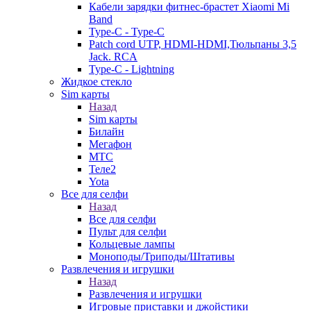
Кабели зарядки фитнес-брастет Xiaomi Mi
Band
Type-C - Type-C
Patch cord UTP, HDMI-HDMI,Тюльпаны 3,5
Jack. RCA
Type-C - Lightning
Жидкое стекло
Sim карты
Назад
Sim карты
Билайн
Мегафон
МТС
Теле2
Yota
Все для селфи
Назад
Все для селфи
Пульт для селфи
Кольцевые лампы
Моноподы/Триподы/Штативы
Развлечения и игрушки
Назад
Развлечения и игрушки
Игровые приставки и джойстики