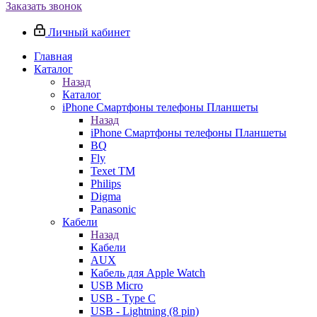
Заказать звонок
Личный кабинет
Главная
Каталог
Назад
Каталог
iPhone Смартфоны телефоны Планшеты
Назад
iPhone Смартфоны телефоны Планшеты
BQ
Fly
Texet TM
Philips
Digma
Panasonic
Кабели
Назад
Кабели
AUX
Кабель для Apple Watch
USB Micro
USB - Type C
USB - Lightning (8 pin)