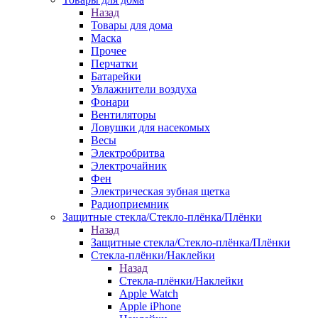
Назад
Товары для дома
Маска
Прочее
Перчатки
Батарейки
Увлажнители воздуха
Фонари
Вентиляторы
Ловушки для насекомых
Весы
Электробритва
Электрочайник
Фен
Электрическая зубная щетка
Радиоприемник
Защитные стекла/Стекло-плёнка/Плёнки
Назад
Защитные стекла/Стекло-плёнка/Плёнки
Стекла-плёнки/Наклейки
Назад
Стекла-плёнки/Наклейки
Apple Watch
Apple iPhone