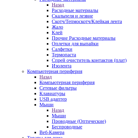
Назад
Расходные материалы
Скальпеля и лезвие
Скотч/Тепмоскотч/Клейкая лента
Жало
Клей
Прочие Расходные материалы
Оплетки для выпайки
Салфетки
Термопаста
Спрей очиститель контактов (плат)
Изолента
Компьютерная периферия
Назад
Компьютерная периферия
Сетевые фильтры
Клавиатуры
USB адаптер
Мыши
Назад
Мыши
Проводные (Оптические)
Беспроводные
Веб-Камера
Товары для дома