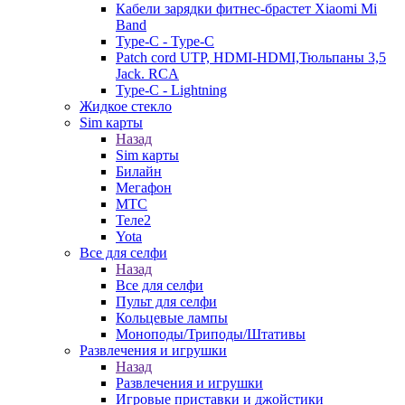
Кабели зарядки фитнес-брастет Xiaomi Mi
Band
Type-C - Type-C
Patch cord UTP, HDMI-HDMI,Тюльпаны 3,5
Jack. RCA
Type-C - Lightning
Жидкое стекло
Sim карты
Назад
Sim карты
Билайн
Мегафон
МТС
Теле2
Yota
Все для селфи
Назад
Все для селфи
Пульт для селфи
Кольцевые лампы
Моноподы/Триподы/Штативы
Развлечения и игрушки
Назад
Развлечения и игрушки
Игровые приставки и джойстики