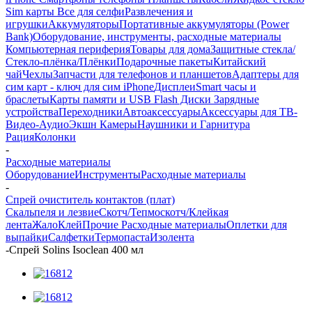
Sim карты
Все для селфи
Развлечения и
игрушки
Аккумуляторы
Портативные аккумуляторы (Power
Bank)
Оборудование, инструменты, расходные материалы
Компьютерная периферия
Товары для дома
Защитные стекла/
Стекло-плёнка/Плёнки
Подарочные пакеты
Китайский
чай
Чехлы
Запчасти для телефонов и планшетов
Адаптеры для
сим карт - ключ для сим iPhone
Дисплеи
Smart часы и
браслеты
Карты памяти и USB Flash Диски
Зарядные
устройства
Переходники
Автоаксессуары
Аксессуары для ТВ-
Видео-Аудио
Экшн Камеры
Наушники и Гарнитура
Рация
Колонки
-
Расходные материалы
Оборудование
Инструменты
Расходные материалы
-
Спрей очиститель контактов (плат)
Скальпеля и лезвие
Скотч/Тепмоскотч/Клейкая
лента
Жало
Клей
Прочие Расходные материалы
Оплетки для
выпайки
Салфетки
Термопаста
Изолента
-
Спрей Solins Isoclean 400 мл