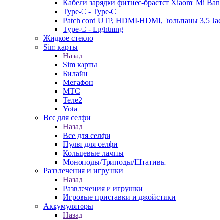
Кабели зарядки фитнес-брастет Xiaomi Mi Ban
Type-C - Type-C
Patch cord UTP, HDMI-HDMI,Тюльпаны 3,5 Ja
Type-C - Lightning
Жидкое стекло
Sim карты
Назад
Sim карты
Билайн
Мегафон
МТС
Теле2
Yota
Все для селфи
Назад
Все для селфи
Пульт для селфи
Кольцевые лампы
Моноподы/Триподы/Штативы
Развлечения и игрушки
Назад
Развлечения и игрушки
Игровые приставки и джойстики
Аккумуляторы
Назад