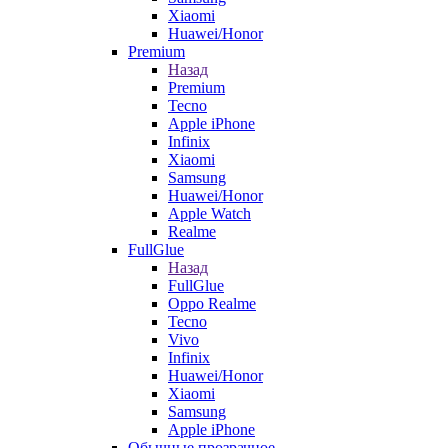
Xiaomi
Huawei/Honor
Premium
Назад
Premium
Tecno
Apple iPhone
Infinix
Xiaomi
Samsung
Huawei/Honor
Apple Watch
Realme
FullGlue
Назад
FullGlue
Oppo Realme
Tecno
Vivo
Infinix
Huawei/Honor
Xiaomi
Samsung
Apple iPhone
Обычные прозрачное