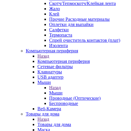
Скотч/Тепмоскотч/Клейкая лента
Жало
Клей
Прочие Расходные материалы
Оплетки для выпайки
Салфетки
Термопаста
Спрей очиститель контактов (плат)
Изолента
Компьютерная периферия
Назад
Компьютерная периферия
Сетевые фильтры
Клавиатуры
USB адаптер
Мыши
Назад
Мыши
Проводные (Оптические)
Беспроводные
Веб-Камера
Товары для дома
Назад
Товары для дома
Маска