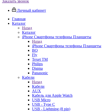
Заказать звонок
Личный кабинет
Главная
Каталог
Назад
Каталог
iPhone Смартфоны телефоны Планшеты
Назад
iPhone Смартфоны телефоны Планшеты
BQ
Fly
Texet TM
Philips
Digma
Panasonic
Кабели
Назад
Кабели
AUX
Кабель для Apple Watch
USB Micro
USB - Type C
USB - Lightning (8 pin)