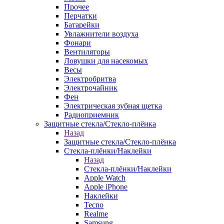
Прочее
Перчатки
Батарейки
Увлажнители воздуха
Фонари
Вентиляторы
Ловушки для насекомых
Весы
Электробритва
Электрочайник
Фен
Электрическая зубная щетка
Радиоприемник
Защитные стекла/Стекло-плёнка
Назад
Защитные стекла/Стекло-плёнка
Стекла-плёнки/Наклейки
Назад
Стекла-плёнки/Наклейки
Apple Watch
Apple iPhone
Наклейки
Tecno
Realme
Samsung