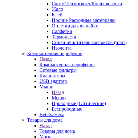
Скотч/Тепмоскотч/Клейкая лента
Жало
Клей
Прочие Расходные материалы
Оплетки для выпайки
Салфетки
Термопаста
Спрей очиститель контактов (плат)
Изолента
Компьютерная периферия
Назад
Компьютерная периферия
Сетевые фильтры
Клавиатуры
USB адаптер
Мыши
Назад
Мыши
Проводные (Оптические)
Беспроводные
Веб-Камера
Товары для дома
Назад
Товары для дома
Маска