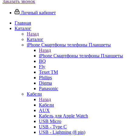
Заказать звонок
Личный кабинет
Главная
Каталог
Назад
Каталог
iPhone Смартфоны телефоны Планшеты
Назад
iPhone Смартфоны телефоны Планшеты
BQ
Fly
Texet TM
Philips
Digma
Panasonic
Кабели
Назад
Кабели
AUX
Кабель для Apple Watch
USB Micro
USB - Type C
USB - Lightning (8 pin)