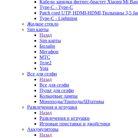
Кабели зарядки фитнес-брастет Xiaomi Mi Ban
Type-C - Type-C
Patch cord UTP, HDMI-HDMI,Тюльпаны 3,5 Ja
Type-C - Lightning
Жидкое стекло
Sim карты
Назад
Sim карты
Билайн
Мегафон
МТС
Теле2
Yota
Все для селфи
Назад
Все для селфи
Пульт для селфи
Кольцевые лампы
Моноподы/Триподы/Штативы
Развлечения и игрушки
Назад
Развлечения и игрушки
Игровые приставки и джойстики
Аккумуляторы
Назад