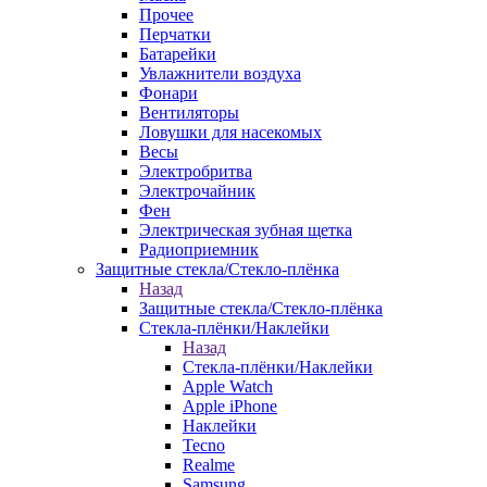
Прочее
Перчатки
Батарейки
Увлажнители воздуха
Фонари
Вентиляторы
Ловушки для насекомых
Весы
Электробритва
Электрочайник
Фен
Электрическая зубная щетка
Радиоприемник
Защитные стекла/Стекло-плёнка
Назад
Защитные стекла/Стекло-плёнка
Стекла-плёнки/Наклейки
Назад
Стекла-плёнки/Наклейки
Apple Watch
Apple iPhone
Наклейки
Tecno
Realme
Samsung