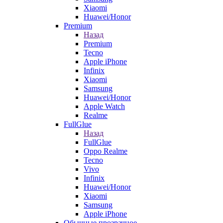
Xiaomi
Huawei/Honor
Premium
Назад
Premium
Tecno
Apple iPhone
Infinix
Xiaomi
Samsung
Huawei/Honor
Apple Watch
Realme
FullGlue
Назад
FullGlue
Oppo Realme
Tecno
Vivo
Infinix
Huawei/Honor
Xiaomi
Samsung
Apple iPhone
Обычные прозрачное