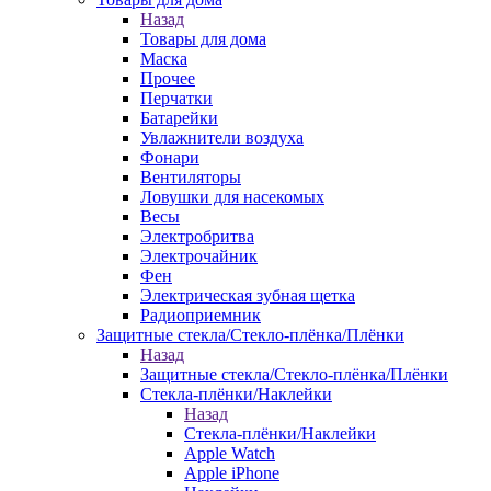
Назад
Товары для дома
Маска
Прочее
Перчатки
Батарейки
Увлажнители воздуха
Фонари
Вентиляторы
Ловушки для насекомых
Весы
Электробритва
Электрочайник
Фен
Электрическая зубная щетка
Радиоприемник
Защитные стекла/Стекло-плёнка/Плёнки
Назад
Защитные стекла/Стекло-плёнка/Плёнки
Стекла-плёнки/Наклейки
Назад
Стекла-плёнки/Наклейки
Apple Watch
Apple iPhone