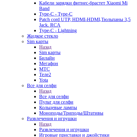
Кабели зарядки фитнес-брастет Xiaomi Mi
Band
Type-C - Type-C
Patch cord UTP, HDMI-HDMI,Тюльпаны 3,5
Jack. RCA
Type-C - Lightning
Жидкое стекло
Sim карты
Назад
Sim карты
Билайн
Мегафон
МТС
Теле2
Yota
Все для селфи
Назад
Все для селфи
Пульт для селфи
Кольцевые лампы
Моноподы/Триподы/Штативы
Развлечения и игрушки
Назад
Развлечения и игрушки
Игровые приставки и джойстики