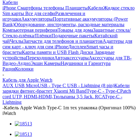
Кабели
iPhone Смартфоны телефоны Планшеты
Кабели
Жидкое стекло
Sim карты
Все для селфи
Развлечения и
игрушки
Аккумуляторы
Портативные аккумуляторы (Power
Bank)
Оборудование, инструменты, расходные материалы
Компьютерная периферия
Товары для дома
Защитные стекла/
Стекло-плёнка/Плёнки
Подарочные пакеты
Китайский
чай
Чехлы
Запчасти для телефонов и планшетов
Адаптеры для
сим карт - ключ для сим iPhone
Дисплеи
Smart часы и
браслеты
Карты памяти и USB Flash Диски
Зарядные
устройства
Переходники
Автоаксессуары
Аксессуары для ТВ-
Видео-Аудио
Экшн Камеры
Наушники и Гарнитура
Рация
Колонки
-
Кабель для Apple Watch
AUX
USB Micro
USB - Type C
USB - Lightning (8 pin)
Кабели
зарядки фитнес-брастет Xiaomi Mi Band
Type-C - Type-C
Patch
cord UTP, HDMI-HDMI,Тюльпаны 3,5 Jack. RCA
Type-C -
Lightning
-
Кабель Apple Watch Type-C 1m тех упаковка (Оригинал 100%)
iWatch