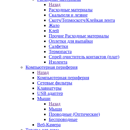
Назад
Расходные материалы
Скальпеля и лезвие
Скотч/Тепмоскотч/Клейкая лента
Жало
Клей
Прочие Расходные материалы
Оплетки для выпайки
Салфетки
Термопаста
Спрей очиститель контактов (плат)
Изолента
Компьютерная периферия
Назад
Компьютерная периферия
Сетевые фильтры
Клавиатуры
USB адаптер
Мыши
Назад
Мыши
Проводные (Оптические)
Беспроводные
Веб-Камера
Товары для дома