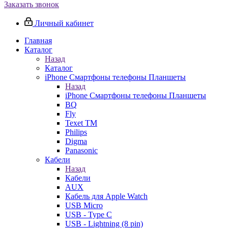
Заказать звонок
Личный кабинет
Главная
Каталог
Назад
Каталог
iPhone Смартфоны телефоны Планшеты
Назад
iPhone Смартфоны телефоны Планшеты
BQ
Fly
Texet TM
Philips
Digma
Panasonic
Кабели
Назад
Кабели
AUX
Кабель для Apple Watch
USB Micro
USB - Type C
USB - Lightning (8 pin)