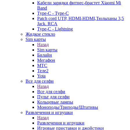
Кабели зарядки фитнес-брастет Xiaomi Mi
Band
Type-C - Type-C
Patch cord UTP, HDMI-HDMI,Тюльпаны 3,5
Jack. RCA
Type-C - Lightning
Жидкое стекло
Sim карты
Назад
Sim карты
Билайн
Мегафон
МТС
Теле2
Yota
Все для селфи
Назад
Все для селфи
Пульт для селфи
Кольцевые лампы
Моноподы/Триподы/Штативы
Развлечения и игрушки
Назад
Развлечения и игрушки
Игровые приставки и джойстики