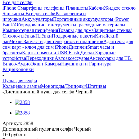
Все для селфи
iPhone Смартфоны телефоны Планшеты
Кабели
Жидкое стекло
Sim карты
Все для селфи
Развлечения и
игрушки
Аккумуляторы
Портативные аккумуляторы (Power
Bank)
Оборудование, инструменты, расходные материалы
Компьютерная периферия
Товары для дома
Защитные стекла/
Стекло-плёнка/Плёнки
Подарочные пакеты
Китайский
чай
Чехлы
Запчасти для телефонов и планшетов
Адаптеры для
сим карт - ключ для сим iPhone
Дисплеи
Smart часы и
браслеты
Карты памяти и USB Flash Диски
Зарядные
устройства
Переходники
Автоаксессуары
Аксессуары для ТВ-
Видео-Аудио
Экшн Камеры
Наушники и Гарнитура
Рация
Колонки
-
Пульт для селфи
Кольцевые лампы
Моноподы/Триподы/Штативы
-
Дистанционный пульт для селфи Черный
Артикул:
2858
Дистанционный пульт для селфи Черный
160
руб.
/шт