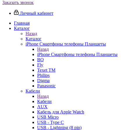
Заказать звонок
Личный кабинет
Главная
Каталог
Назад
Каталог
iPhone Смартфоны телефоны Планшеты
Назад
iPhone Смартфоны телефоны Планшеты
BQ
Fly
Texet TM
Philips
Digma
Panasonic
Кабели
Назад
Кабели
AUX
Кабель для Apple Watch
USB Micro
USB - Type C
USB - Lightning (8 pin)