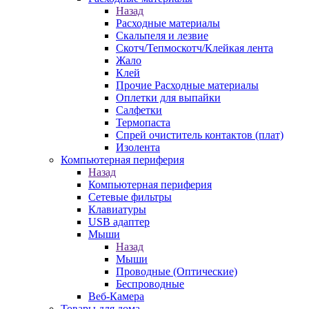
Назад
Расходные материалы
Скальпеля и лезвие
Скотч/Тепмоскотч/Клейкая лента
Жало
Клей
Прочие Расходные материалы
Оплетки для выпайки
Салфетки
Термопаста
Спрей очиститель контактов (плат)
Изолента
Компьютерная периферия
Назад
Компьютерная периферия
Сетевые фильтры
Клавиатуры
USB адаптер
Мыши
Назад
Мыши
Проводные (Оптические)
Беспроводные
Веб-Камера
Товары для дома