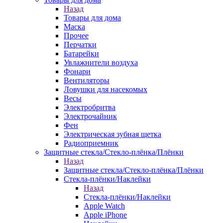
Назад
Товары для дома
Маска
Прочее
Перчатки
Батарейки
Увлажнители воздуха
Фонари
Вентиляторы
Ловушки для насекомых
Весы
Электробритва
Электрочайник
Фен
Электрическая зубная щетка
Радиоприемник
Защитные стекла/Стекло-плёнка/Плёнки
Назад
Защитные стекла/Стекло-плёнка/Плёнки
Стекла-плёнки/Наклейки
Назад
Стекла-плёнки/Наклейки
Apple Watch
Apple iPhone