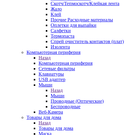
Скотч/Тепмоскотч/Клейкая лента
Жало
Клей
Прочие Расходные материалы
Оплетки для выпайки
Салфетки
Термопаста
Спрей очиститель контактов (плат)
Изолента
Компьютерная периферия
Назад
Компьютерная периферия
Сетевые фильтры
Клавиатуры
USB адаптер
Мыши
Назад
Мыши
Проводные (Оптические)
Беспроводные
Веб-Камера
Товары для дома
Назад
Товары для дома
Маска