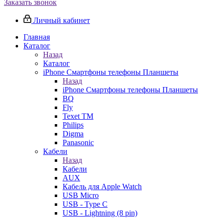
Заказать звонок
Личный кабинет
Главная
Каталог
Назад
Каталог
iPhone Смартфоны телефоны Планшеты
Назад
iPhone Смартфоны телефоны Планшеты
BQ
Fly
Texet TM
Philips
Digma
Panasonic
Кабели
Назад
Кабели
AUX
Кабель для Apple Watch
USB Micro
USB - Type C
USB - Lightning (8 pin)