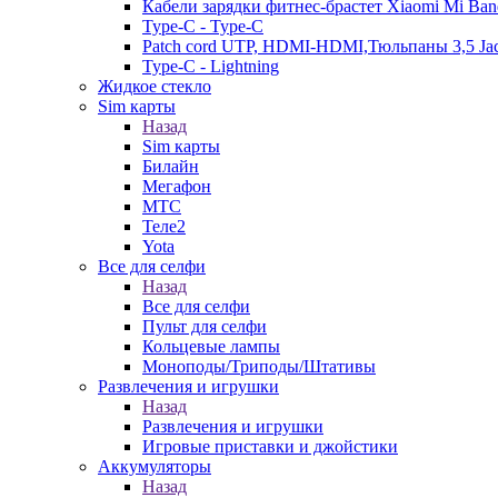
Кабели зарядки фитнес-брастет Xiaomi Mi Ban
Type-C - Type-C
Patch cord UTP, HDMI-HDMI,Тюльпаны 3,5 Ja
Type-C - Lightning
Жидкое стекло
Sim карты
Назад
Sim карты
Билайн
Мегафон
МТС
Теле2
Yota
Все для селфи
Назад
Все для селфи
Пульт для селфи
Кольцевые лампы
Моноподы/Триподы/Штативы
Развлечения и игрушки
Назад
Развлечения и игрушки
Игровые приставки и джойстики
Аккумуляторы
Назад