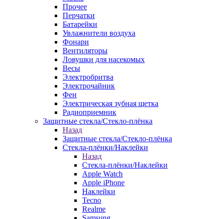
Прочее
Перчатки
Батарейки
Увлажнители воздуха
Фонари
Вентиляторы
Ловушки для насекомых
Весы
Электробритва
Электрочайник
Фен
Электрическая зубная щетка
Радиоприемник
Защитные стекла/Стекло-плёнка
Назад
Защитные стекла/Стекло-плёнка
Стекла-плёнки/Наклейки
Назад
Стекла-плёнки/Наклейки
Apple Watch
Apple iPhone
Наклейки
Tecno
Realme
Samsung