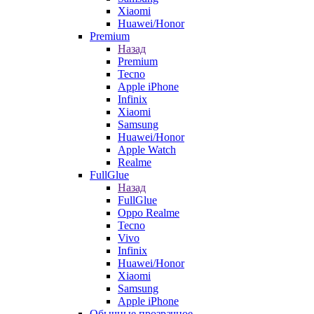
Xiaomi
Huawei/Honor
Premium
Назад
Premium
Tecno
Apple iPhone
Infinix
Xiaomi
Samsung
Huawei/Honor
Apple Watch
Realme
FullGlue
Назад
FullGlue
Oppo Realme
Tecno
Vivo
Infinix
Huawei/Honor
Xiaomi
Samsung
Apple iPhone
Обычные прозрачное