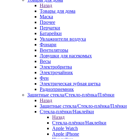
Назад
Товары для дома
Маска
Прочее
Перчатки
Батарейки
Увлажнители воздуха
Фонари
Вентиляторы
Ловушки для насекомых
Весы
Электробритва
Электрочайник
Фен
Электрическая зубная щетка
Радиоприемник
Защитные стекла/Стекло-плёнка/Плёнки
Назад
Защитные стекла/Стекло-плёнка/Плёнки
Стекла-плёнки/Наклейки
Назад
Стекла-плёнки/Наклейки
Apple Watch
Apple iPhone