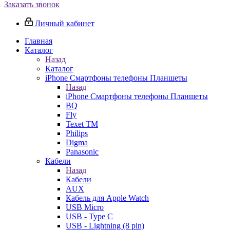
Заказать звонок
Личный кабинет
Главная
Каталог
Назад
Каталог
iPhone Смартфоны телефоны Планшеты
Назад
iPhone Смартфоны телефоны Планшеты
BQ
Fly
Texet TM
Philips
Digma
Panasonic
Кабели
Назад
Кабели
AUX
Кабель для Apple Watch
USB Micro
USB - Type C
USB - Lightning (8 pin)