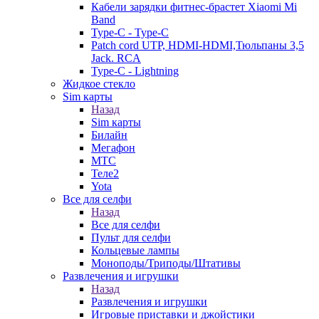
Кабели зарядки фитнес-брастет Xiaomi Mi
Band
Type-C - Type-C
Patch cord UTP, HDMI-HDMI,Тюльпаны 3,5
Jack. RCA
Type-C - Lightning
Жидкое стекло
Sim карты
Назад
Sim карты
Билайн
Мегафон
МТС
Теле2
Yota
Все для селфи
Назад
Все для селфи
Пульт для селфи
Кольцевые лампы
Моноподы/Триподы/Штативы
Развлечения и игрушки
Назад
Развлечения и игрушки
Игровые приставки и джойстики