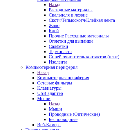
Назад
Расходные материалы
Скальпеля и лезвие
Скотч/Тепмоскотч/Клейкая лента
Жало
Клей
Прочие Расходные материалы
Оплетки для выпайки
Салфетки
Термопаста
Спрей очиститель контактов (плат)
Изолента
Компьютерная периферия
Назад
Компьютерная периферия
Сетевые фильтры
Клавиатуры
USB адаптер
Мыши
Назад
Мыши
Проводные (Оптические)
Беспроводные
Веб-Камера
Товары для дома