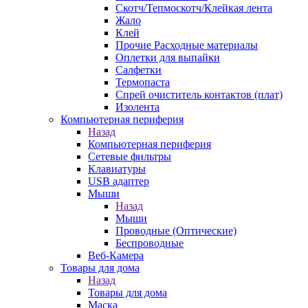
Скотч/Тепмоскотч/Клейкая лента
Жало
Клей
Прочие Расходные материалы
Оплетки для выпайки
Салфетки
Термопаста
Спрей очиститель контактов (плат)
Изолента
Компьютерная периферия
Назад
Компьютерная периферия
Сетевые фильтры
Клавиатуры
USB адаптер
Мыши
Назад
Мыши
Проводные (Оптические)
Беспроводные
Веб-Камера
Товары для дома
Назад
Товары для дома
Маска