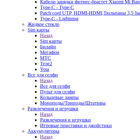
Кабели зарядки фитнес-брастет Xiaomi Mi Ban
Type-C - Type-C
Patch cord UTP, HDMI-HDMI,Тюльпаны 3,5 Ja
Type-C - Lightning
Жидкое стекло
Sim карты
Назад
Sim карты
Билайн
Мегафон
МТС
Теле2
Yota
Все для селфи
Назад
Все для селфи
Пульт для селфи
Кольцевые лампы
Моноподы/Триподы/Штативы
Развлечения и игрушки
Назад
Развлечения и игрушки
Игровые приставки и джойстики
Аккумуляторы
Назад