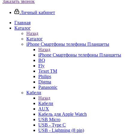
Заказать звонок
Личный кабинет
Главная
Каталог
Назад
Каталог
iPhone Смартфоны телефоны Планшеты
Назад
iPhone Смартфоны телефоны Планшеты
BQ
Fly
Texet TM
Philips
Digma
Panasonic
Кабели
Назад
Кабели
AUX
Кабель для Apple Watch
USB Micro
USB - Type C
USB - Lightning (8 pin)