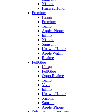
Xiaomi
Huawei/Honor
Premium
Назад
Premium
Tecno
Apple iPhone
Infinix
Xiaomi
Samsung
Huawei/Honor
Apple Watch
Realme
FullGlue
Назад
FullGlue
Oppo Realme
Tecno
Vivo
Infinix
Huawei/Honor
Xiaomi
Samsung
Apple iPhone
Обычные прозрачное