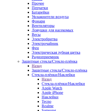
Прочее
Перчатки
Батарейки
Увлажнители воздуха
Фонари
Вентиляторы
Ловушки для насекомых
Весы
Электробритва
Электрочайник
Фен
Электрическая зубная щетка
Радиоприемник
Защитные стекла/Стекло-плёнка
Назад
Защитные стекла/Стекло-плёнка
Стекла-плёнки/Наклейки
Назад
Стекла-плёнки/Наклейки
Apple Watch
Apple iPhone
Наклейки
Tecno
Realme
Samsung